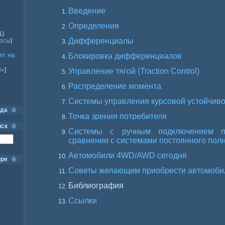
Введение
Определения
1)
Дифференциалы
росы
]
ят на
Блокировка дифференциалов
В»
]
Управление тягой (Traction Control)
Распределение момента
Системы управления курсовой устойчив
ода
Точка зрения потребителя
иск
Системы с ручным подключением п
сравнении с системами постоянного пол
Автомобили 4WD/AWD сегодня
ире
Советы желающим приобрести автомоб
Библиография
Ссылки