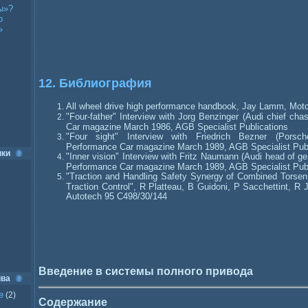
ы»?
о
»
12. Библиография
All wheel drive high performance handbook, Jay Lamm, Moto
"Four-father" Interview with Jorg Benzinger (Audi chief cha
Car magazine March 1986, AGB Specialist Publications
"Four sight" Interview with Friedrich Bezner (Porsch
Performance Car magazine March 1989, AGB Specialist Publ
нки
"Inner vision" Interview with Fritz Naumann (Audi head of g
Performance Car magazine March 1989, AGB Specialist Publ
"Traction and Handling Safety Synergy of Combined Torsen D
Traction Control", R Platteau, B Guidoni, P Sacchettint, R 
Autotech 95 C498/30/144
Введение в системы полного привода
ива
е
(2)
Содержание