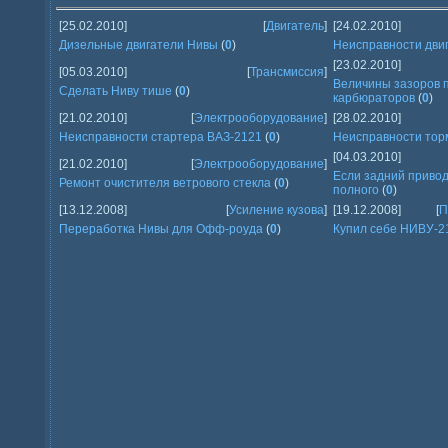
[25.02.2010]
[
Двигатель
]
[24.02.2010]
Дизельные двигатели Нивы
(
0
)
Неисправности дви
[23.02.2010]
[05.03.2010]
[
Трансмиссия
]
Величины зазоров п
Сделать Ниву тише
(
0
)
карбюраторов
(
0
)
[21.02.2010]
[
Электрооборудование
]
[28.02.2010]
Неисправности стартера ВАЗ-2121
(
0
)
Неисправности тор
[04.03.2010]
[21.02.2010]
[
Электрооборудование
]
Если задний приво
Ремонт очистителя ветрового стекла
(
0
)
полного
(
0
)
[13.12.2008]
[
Усиление кузова
]
[19.12.2008]
[
П
Переработка Нивы для Офф-роудa
(
0
)
Купил себе НИВУ-2