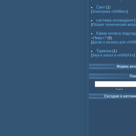
Свет
(1)
[
Электрика «НИВЫ»
]
система охлаждени
(
[
Общие технические воп
Какие колеса подход
«Ниву»?
(8)
[
Диски и резина для «НИ
Тормоза
(1)
[
Звук и запах в «НИВАХ»
]
Форма вх
По
Сегодня в автом