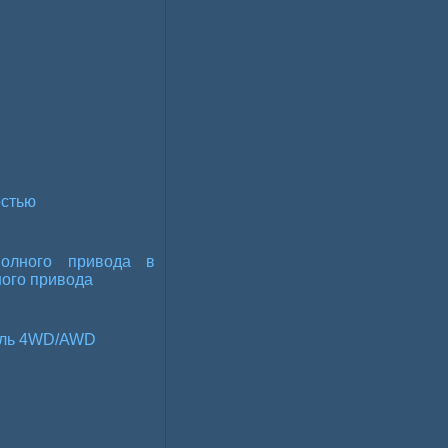
остью
олного привода в
ного привода
иль 4WD/AWD