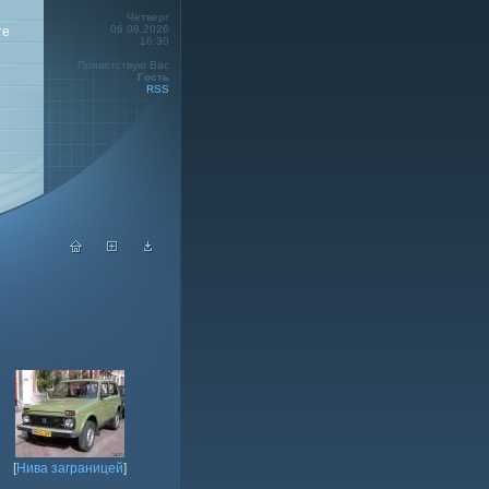
Четверг
06.08.2026
те
16:30
Приветствую Вас
Гость
RSS
[
Нива заграницей
]