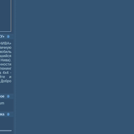
ВУ»
НИВА»
ичную
мобиль
шийся
Нива).
ности
тюнинг
 4x4 -
йте и
Добро
ное
ium
ика