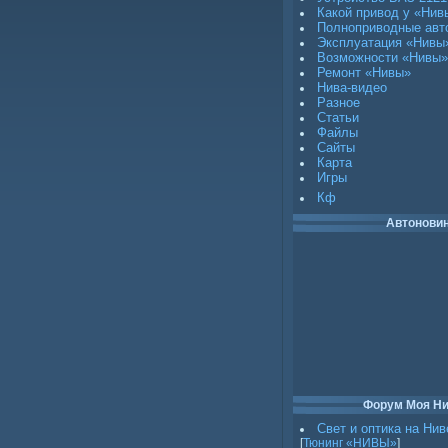
Какой привод у «Нив
Полноприводные авт
Эксплуатация «Нивы
Возможности «Нивы»
Ремонт «Нивы»
Нива-видео
Разное
Статьи
Файлы
Сайты
Карта
Игры
Кф
Автонови
Форум Моя Н
Свет и оптика на Нив
[
Тюнинг «НИВЫ»
]