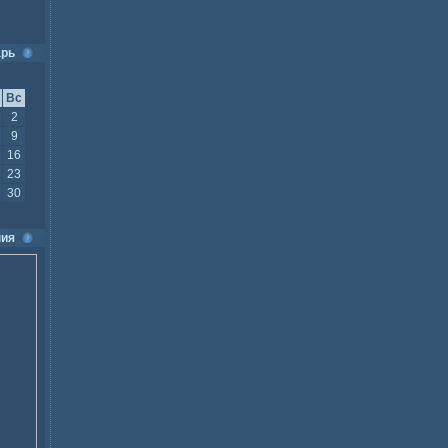
арь
Вс
2
9
16
23
30
ия