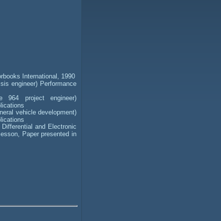
rbooks International, 1990
ssis engineer) Performance
e 964 project engineer)
ications
eneral vehicle development)
ications
ifferential and Electronic
Jesson, Paper presented in