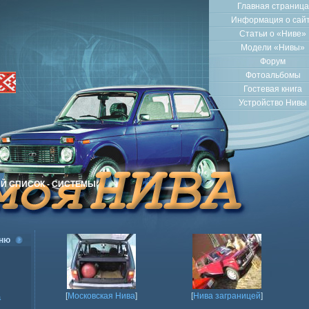
Главная страница
Информация о сай
Статьи о «Ниве»
Модели «Нивы»
Форум
Фотоальбомы
Гостевая книга
Устройство Нивы
Й СПИСОК - СИСТЕМЫ
ню
[
Московская Нива
]
[
Нива заграницей
]
а