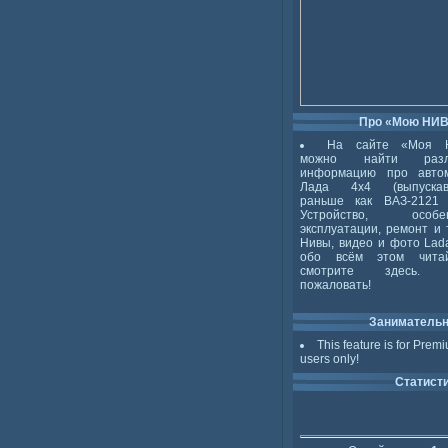
Про «Мою НИ
На сайте «Моя 
можно найти разл
информацию про авто
Лада 4x4 (выпускав
раньше как ВАЗ-2121 
Устройство, особен
эксплуатации, ремонт и 
Нивы, видео и фото Lada
обо всём этом чита
смотрите здесь. 
пожаловать!
Заниматель
This feature is for Prem
users only!
Статист