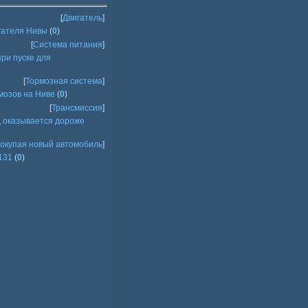
[
Двигатель
]
гателя Нивы
(
0
)
[
Система питания
]
ри пуске для
[
Тормозная система
]
мозов на Ниве
(
0
)
[
Трансмиссия
]
д оказывается дороже
окупая новый автомобиль
]
131
(
0
)