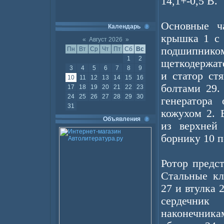
14,1+-0,5 В.
Основные ча
Календарь
крышка 1 с 
«
Август 2026
»
подшипник
Пн
Вт
Ср
Чт
Пт
Сб
Вс
1
2
щеткодержат
3
4
5
6
7
8
9
и статор ст
10
11
12
13
14
15
16
болтами 29.
17
18
19
20
21
22
23
24
25
26
27
28
29
30
генератора
31
кожухом 2. 
Объявления
из верхней
борнику 10 п
Ротор предс
Стальные кл
27 и втулка 
сердечник
наконечник