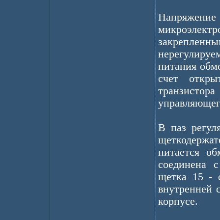
Напряжение 
микроэлек
закрепленны
нерегулируе
питания обм
счет откры
транзистора
управляющего
В паз регул
щеткодержате
питается об
соединена с
щетка 15 - 
внутренней с
корпусе.