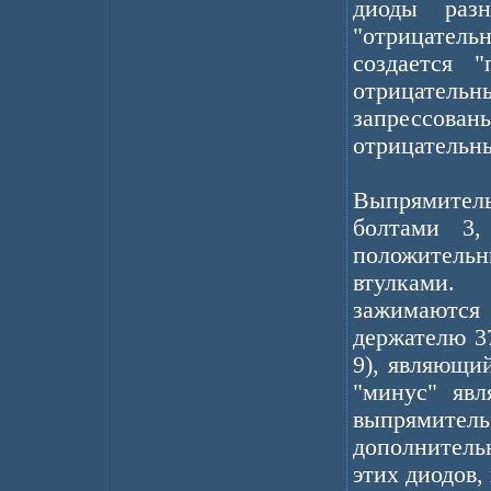
диоды раз
"отрицатель
создается 
отрицатель
запрессован
отрицательны
Выпрямител
болтами 3,
положитель
втулками.
зажимаются
держателю 3
9), являющи
"минус" явл
выпрямител
дополнитель
этих диодов,