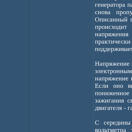
генератора п
снова проп
Описанный п
происходит 
напряжени
практичес
поддерживаем
Напряжение 
электронным
напряжение в
Если оно в
пониженное
зажигания с
двигателя - 
С середины
вольтметра 