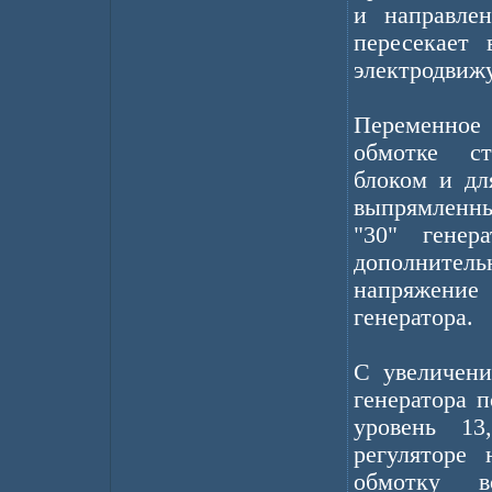
и направле
пересекает 
электродвиж
Переменное
обмотке ст
блоком и дл
выпрямленн
"30" генер
дополнител
напряжени
генератора.
С увеличени
генератора 
уровень 13
регуляторе 
обмотку в