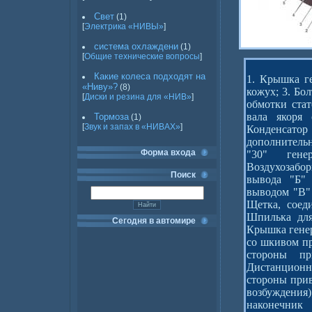
Свет
(1)
[
Электрика «НИВЫ»
]
система охлаждени
(1)
[
Общие технические вопросы
]
Какие колеса подходят на
1. Крышка г
«Ниву»?
(8)
кожух; 3. Бо
[
Диски и резина для «НИВ»
]
обмотки ста
вала якоря 
Тормоза
(1)
[
Звук и запах в «НИВАХ»
]
Конденсат
дополнитель
Форма входа
"30" гене
Воздухозабор
Поиск
вывода "Б" 
выводом "В" 
Щетка, соед
Шпилька для
Сегодня в автомире
Крышка генер
со шкивом пр
стороны пр
Дистанционн
стороны прив
возбуждения
наконечни