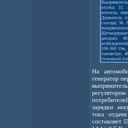
Выпрямительн
втулка; 31.
вентиль, им
Держатель о
статора; 36
выпрямленно
Щеткодержат
диодов); 4
возбуждения)
330-360 Ом, 
тахометре; 
Основной бло
На автомоб
генератор пе
выпрямите
регуляторо
потребителе
зарядки акк
тока отдач
составляет 5