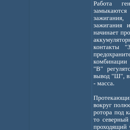
Работа ге
замыкаются
зажигания,
зажигания и
начинает пр
аккумулятор
контакты "
предохрани
комбинации 
"В" регулят
вывод "Ш", 
- масса.
Протекающи
вокруг полю
ротора под 
то северный
проходящий 