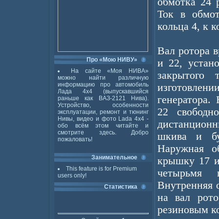
обмотка 24 
Ток в обмот
кольца 4, к 
Вал ротора 
Про «Мою НИВУ»
и 22, устан
На сайте «Моя НИВА»
закрытого 
можно найти различную
информацию про автомобиль
изготовлен
Лада 4x4 (выпускавшийся
генератора.
раньше как ВАЗ-2121 Нива).
Устройство, особенности
22 свободн
эксплуатации, ремонт и тюнинг
Нивы, видео и фото Lada 4x4 -
дистанцион
обо всём этом читайте и
смотрите здесь. Добро
шкива и бу
пожаловать!
Наружная о
Занимательное
крышку 17 и
This feature is for Premium
четырьмя 
users only!
Внутренняя 
Статистика
на вал рото
резиновым к