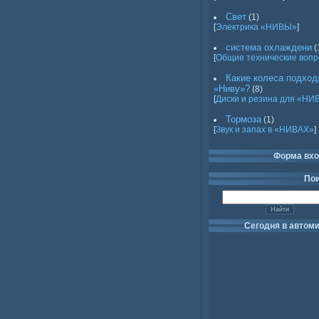
Свет
(1)
[
Электрика «НИВЫ»
]
система охлаждени
(
[
Общие технические воп
Какие колеса подход
«Ниву»?
(8)
[
Диски и резина для «НИ
Тормоза
(1)
[
Звук и запах в «НИВАХ»
]
Форма вх
По
Сегодня в автом