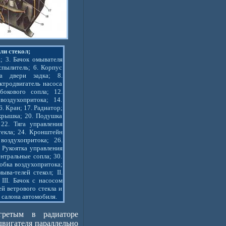
ли стекол;
; 3. Бачок омывателя
спылитель; 6. Корпус
ла двери задка; 8.
ктродвигатель насоса
бокового сопла; 12.
воздухопритока; 14.
. Кран; 17. Радиатор;
 крышка; 20. Подушка
22. Тяга управления
текла; 24. Кронштейн
воздухопритока; 26.
. Рукоятка управления
нтральные сопла; 30.
робка воздухопритока;
ва-телей стекол; II.
III. Бачок с насосом
ей ветрового стекла и
 салона автомобиля.
огретым в радиаторе
двигателя параллельно