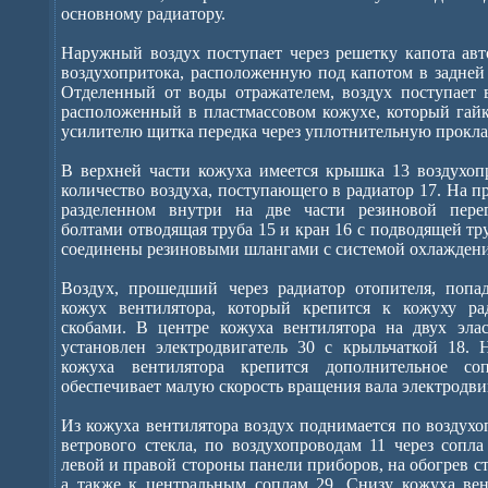
основному радиатору.
Наружный воздух поступает через решетку капота авт
воздухопритока, расположенную под капотом в задней 
Отделенный от воды отражателем, воздух поступает в
расположенный в пластмассовом кожухе, который гайк
усилителю щитка передка через уплотнительную прокла
В верхней части кожуха имеется крышка 13 воздухоп
количество воздуха, поступающего в радиатор 17. На пр
разделенном внутри на две части резиновой перег
болтами отводящая труба 15 и кран 16 с подводящей тр
соединены резиновыми шлангами с системой охлаждени
Воздух, прошедший через радиатор отопителя, попа
кожух вентилятора, который крепится к кожуху р
скобами. В центре кожуха вентилятора на двух эла
установлен электродвигатель 30 с крыльчаткой 18. 
кожуха вентилятора крепится дополнительное соп
обеспечивает малую скорость вращения вала электродви
Из кожуха вентилятора воздух поднимается по воздухо
ветрового стекла, по воздухопроводам 11 через сопл
левой и правой стороны панели приборов, на обогрев ст
а также к центральным соплам 29. Снизу кожуха вен