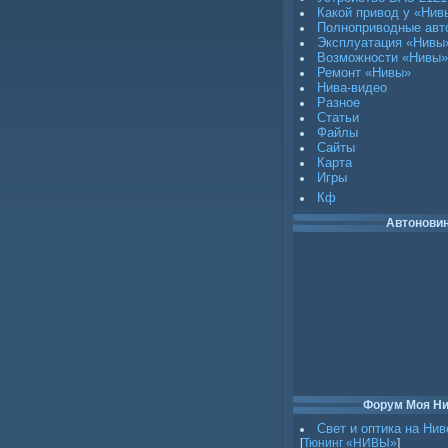
Какой привод у «Нив
Полноприводные авт
Эксплуатация «Нивы
Возможности «Нивы»
Ремонт «Нивы»
Нива-видео
Разное
Статьи
Файлы
Сайты
Карта
Игры
Кф
Автонови
Форум Моя Н
Свет и оптика на Нив
[
Тюнинг «НИВЫ»
]