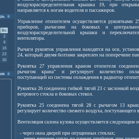
воздухораспределительная крышка 19, при открыв
направляется к ногам водителя и пассажиров.
арь
Управление отопителем осуществляется рукоятками 2
приборов, рычагами на боковых и центрально
Вс
воздухораспределительной крышки и переключател
2
вентилятора.
9
16
Рычаги рукояток управления находятся на оси, устан
23
24, который двумя болтами закреплен на поперечине па
30
Рукоятка 27 управления краном отопителя соединен
рычагом крана" и регулирует количество охл
ия
поступающей из системы охлаждения в радиатор отопит
Рукоятка 26 соединена гибкой тягой 23 с заслонкой воз
ветрового стекла и боковых стекол.
Рукоятка 25 соединена тягой 28 с рычагом 13 крыш
регулирует количество свежего воздуха, поступающего в
Вентиляция салона кузова осуществляется следующим о
- через окна дверей при опущенных стеклах;
- через верхние сопла на панели приборов при право