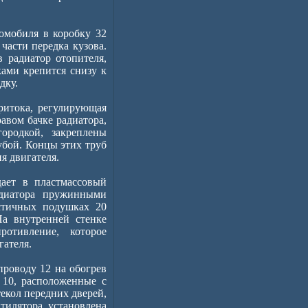
омобиля в коробку 32
части передка кузова.
 радиатор отопителя,
ами крепится снизу к
дку.
ритока, регулирующая
авом бачке радиатора,
ородкой, закреплены
убой. Концы этих труб
я двигателя.
дает в пластмассовый
адиатора пружинными
стичных подушках 20
На внутренней стенке
ротивление, которое
гателя.
проводу 12 на обогрев
а 10, расположенные с
екол передних дверей,
тилятора установлена