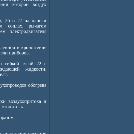
ании которой воздух
5, 26 и 27 на панели
м соплах, рычагом
ем электродвигателя
овленной в кронштейне
нели приборов.
а гибкой тягой 22 с
аждающей жидкости,
еля.
духопроводов обогрева
ки воздухопритока и
 отопитель.
бразом:
м положении рукояток