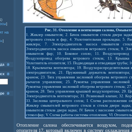
1)
росы
]
Рис. 31. Отопление и вентиляция салона, Омывате
ят на
1. Жиклер омывателя; 2. Бачок омывателя стекла двери задка
ветрового стекла и фар; 4. Уплотнительная прокладка; 5. Ра
В»
]
жиклера; 7. Электродвигатель насоса омывателя стек
Электродвигатель насоса омывателя ветрового стекла; 9. Эле
омывателя фар; 10. Боковое сопло; 11. Воздухопровод 
Воздухопровод обогрева ветрового стекла; 13. Крышка 
Уплотнитель отопителя; 15. Подводящая и отводящая трубы; 16
ода
18. Крыльчатка вентилятора; 19. Воздухораспределительная
электродвигателя; 21. Пружинный держатель вентилятора; 
иск
краном; 23. Тяга управления заслонкой обогрева ветрового с
рычагов управления; 25. Рукоятка управления заслонкой 
Рукоятка управления заслонкой обогрева ветрового стекла; 27
краном; 28. Тяга управления крышкой воздухопритока; 29. Це
ире
Электродвигатель вентилятора; 31. Резиновый клапан; 32. Ко
33. Заслонка центрального сопла; I. Схема расположения омы
Жиклер смывателей ветрового стекла и стекла двери задка; 
омывателя стекла двери задка; IV. Бачок с насосами смывател
стекол фар; V. Схема работы системы отопления; VI. Отопитель
Отопление салона обеспечивается воздухом, под
отопителя 17, который включен в систему охлаждения 