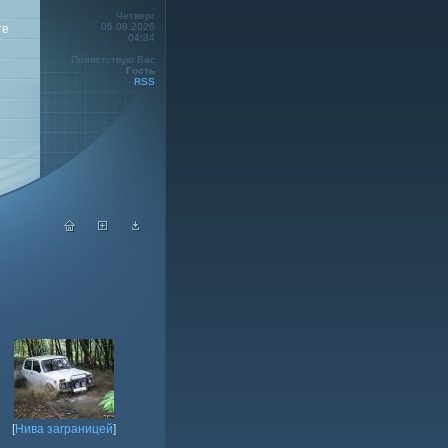
Четверг
06.08.2026
те
04:34
Приветствую Вас
Гость
RSS
[
Нива заграницей
]