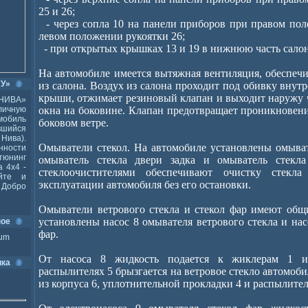
25 и 26;
- через сопла 10 на панели приборов при правом пол
левом положении рукоятки 26;
- при открытых крышках 13 и 19 в нижнюю часть салон
На автомобиле имеется вытяжная вентиляция, обеспеч
ВУ»
из салона. Воздух из салона проходит под обивку внут
крыши, отжимает резиновый клапан и выходит наружу 
НИВА»
ичную
окна на боковине. Клапан предотвращает проникновени
мобиль
боковом ветре.
шийся
Нива).
Омыватели стекол. На автомобиле установлены омыват
ности
тюнинг
омыватель стекла двери задка и омыватель стекл
 4x4 -
стеклоочистителями обеспечивают очистку стекл
йте и
эксплуатации автомобиля без его остановки.
Добро
Омыватели ветрового стекла и стекол фар имеют общи
установлены насос 8 омывателя ветрового стекла и нас
ное
фар.
ium
От насоса 8 жидкость подается к жиклерам 1 и,
ика
распылителях 5 брызгается на ветровое стекло автомоби
из корпуса 6, уплотнительной прокладки 4 и распылител