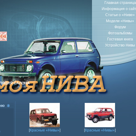
Главная страница
Информация о сай
Статьи о «Ниве»
Модели «Нивы»
Форум
Фотоальбомы
Гостевая книга
Устройство Нивы
ИЛЯЦИЯ САЛОНА
ню
[
Красные «Нивы»
]
[
Красные «Нивы»
]
а