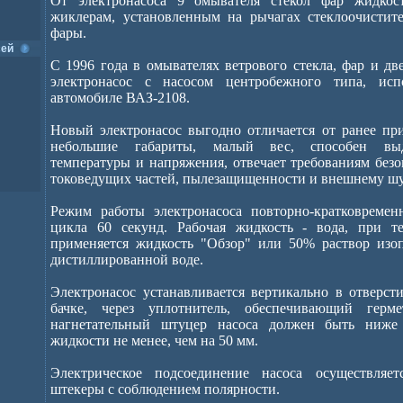
От электронасоса 9 омывателя стекол фар жидкос
жиклерам, установленным на рычагах стеклоочистите
фары.
сей
С 1996 года в омывателях ветрового стекла, фар и дв
электронасос с насосом центробежного типа, ис
автомобиле ВАЗ-2108.
Новый электронасос выгодно отличается от ранее пр
небольшие габариты, малый вес, способен вы
температуры и напряжения, отвечает требованиям без
токоведущих частей, пылезащищенности и внешнему шу
Режим работы электронасоса повторно-кратковремен
цикла 60 секунд. Рабочая жидкость - вода, при т
применяется жидкость "Обзор" или 50% раствор изо
дистиллированной воде.
Электронасос устанавливается вертикально в отверст
бачке, через уплотнитель, обеспечивающий герм
нагнетательный штуцер насоса должен быть ниже
жидкости не менее, чем на 50 мм.
Электрическое подсоединение насоса осуществляет
штекеры с соблюдением полярности.