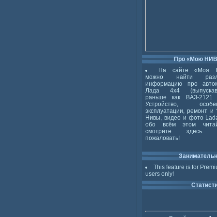
Про «Мою НИ
На сайте «Моя 
можно найти разл
информацию про авто
Лада 4x4 (выпускав
раньше как ВАЗ-2121 
Устройство, особен
эксплуатации, ремонт и 
Нивы, видео и фото Lada
обо всём этом чита
смотрите здесь. 
пожаловать!
Заниматель
This feature is for Prem
users only!
Статист