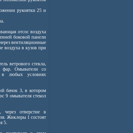
ожении рукоятки 25 и
а.
ивающая отсос воздуха
ренней боковой панели
через вентиляционные
е воздуха в кузов при
ель ветрового стекла,
а фар. Омыватели со
а в любых условиях
й бачок 3, в котором
ос 9 омывателя стекол
 через отверстие в
ля. Жиклеры 1 состоят
я 5.