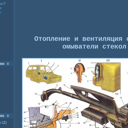
ы»?
о
»
Отопление и вентиляция 
омыватели стекол
нки
ива
е
(2)