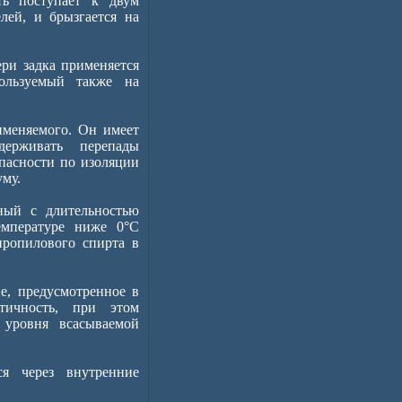
ть поступает к двум
лей, и брызгается на
ери задка применяется
пользуемый также на
именяемого. Он имеет
держивать перепады
опасности по изоляции
му.
ный с длительностью
емпературе ниже 0°С
пропилового спирта в
ие, предусмотренное в
етичность, при этом
 уровня всасываемой
ся через внутренние