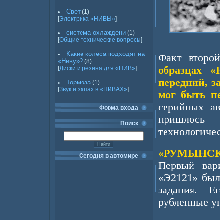
Свет
(1)
[
Электрика «НИВЫ»
]
система охлаждени
(1)
[
Общие технические вопросы
]
Какие колеса подходят на
Факт второ
«Ниву»?
(8)
образцах «
[
Диски и резина для «НИВ»
]
передний, з
Тормоза
(1)
[
Звук и запах в «НИВАХ»
]
мог быть п
серийных ав
Форма входа
пришлось
Поиск
технологич
«РУМЫНСК
Сегодня в автомире
Первый вар
«Э2121» был
задания. Е
рубленные у