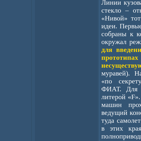
Линии кузов
стекло – от
«Нивой» тот
идеи. Первы
собраны к к
окружал реж
для введен
прототипа
несуществ
муравей). 
«по секрет
ФИАТ. Для 
литерой «F».
машин про
ведущий кон
туда самолет
в этих кра
полноприво