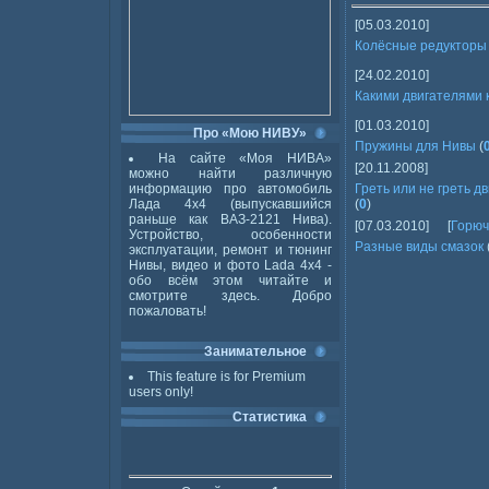
[05.03.2010]
Колёсные редукторы
[24.02.2010]
Какими двигателями
[01.03.2010]
Про «Мою НИВУ»
Пружины для Нивы
(
На сайте «Моя НИВА»
[20.11.2008]
можно найти различную
информацию про автомобиль
Греть или не греть д
Лада 4x4 (выпускавшийся
(
0
)
раньше как ВАЗ-2121 Нива).
[07.03.2010]
[
Горюч
Устройство, особенности
Разные виды смазок
эксплуатации, ремонт и тюнинг
Нивы, видео и фото Lada 4x4 -
обо всём этом читайте и
смотрите здесь. Добро
пожаловать!
Занимательное
This feature is for Premium
users only!
Статистика