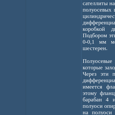
сателлиты на
полуосевых 
цилиндрич
дифференциа
коробкой д
Подбором эт
0-0,1 мм м
шестерен.
Полуосевые 
которые зах
Через эти 
дифференциа
имеется фл
этому фланц
барабан 4 
полуоси опи
на полуоси