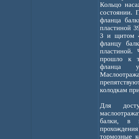
Кольцо наса
состоянии. 
фланца балк
пластиной 3
3 и щитом 4
фланцу бал
пластиной. 
прошло к т
фланца у
Маслоотраж
препятств
колодкам при
Для дост
маслоотража
балки, в 
прохождения
тормозные к