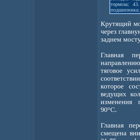
тормоза; 43
подшипника; 
Крутящий мо
через главн
заднем мосту
Главная п
направлению
тяговое уси
соответстви
которое сос
ведущих кол
изменения 
90°С.
Главная пер
смещена вни