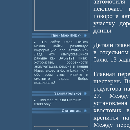
автомобиля
исключает 
повороте ав
участку дор
длины.
Про «Мою НИВУ»
На сайте «Моя НИВА»
Детали глав
можно найти различную
информацию про автомобиль
в отдельном
Лада 4x4 (выпускавшийся
балке 13 зад
раньше как ВАЗ-2121 Нива).
Устройство, особенности
эксплуатации, ремонт и тюнинг
Нивы, видео и фото Lada 4x4 -
Главная пер
обо всём этом читайте и
смотрите здесь. Добро
шестерен. В
пожаловать!
редуктора н
Занимательное
27. Между
This feature is for Premium
установлен
users only!
хвостовик 
Статистика
крепится на
Между пере