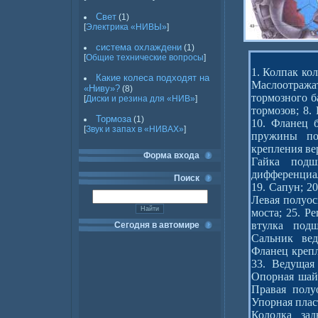
Свет
(1)
[
Электрика «НИВЫ»
]
система охлаждени
(1)
[
Общие технические вопросы
]
1. Колпак кол
Какие колеса подходят на
Маслоотража
«Ниву»?
(8)
тормозного б
[
Диски и резина для «НИВ»
]
тормозов; 8.
Тормоза
(1)
10. Фланец б
[
Звук и запах в «НИВАХ»
]
пружины по
крепления ве
Форма входа
Гайка подш
дифференциа
Поиск
19. Сапун; 20
Левая полуос
моста; 25. Р
втулка под
Сегодня в автомире
Сальник вед
Фланец крепл
33. Ведущая 
Опорная шайб
Правая полу
Упорная плас
Колодка зад