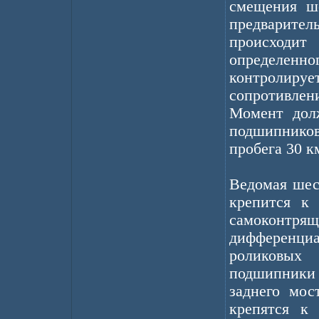
смещения ше
предваритель
происходит
определенно
контроли
сопротивле
Момент дол
подшипнико
пробега 30 к
Ведомая шес
крепится к
самоконтр
дифференци
роликовых
подшипники 
заднего мос
крепятся к