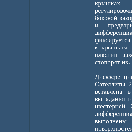
крышках 
регулировоч
боковой заз
и предвар
дифференци
фиксируется
к крышкам 
пластин за
стопорят их.
Дифференц
Сателлиты 2
вставлена 
выпадания и
шестерней 
дифференциал
выполнены
поверхност