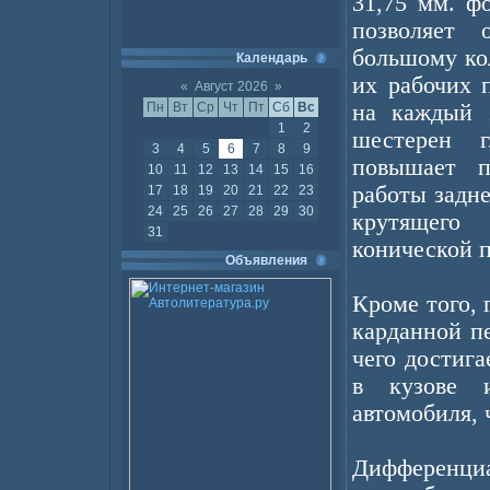
31,75 мм. ф
позволяет 
большому ко
Календарь
их рабочих 
«
Август 2026
»
Пн
Вт
Ср
Чт
Пт
Сб
Вс
на каждый 
1
2
шестерен г
3
4
5
6
7
8
9
повышает п
10
11
12
13
14
15
16
работы задне
17
18
19
20
21
22
23
24
25
26
27
28
29
30
крутящего
31
конической п
Объявления
Кроме того, 
карданной пе
чего достиг
в кузове 
автомобиля, 
Дифференци