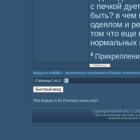
с печкой дуе
быть? в чем 
одеялом и ре
том что еще 
нормальных 
Прикреплени
Форум
»
«НИВА» - технические проблемы
»
Общие техническ
1
Страница
1
из
1
This feature is for Premium users only!
Copyright MyNIVA.RU © 200
При использовании текстовых и г
активной работающей г