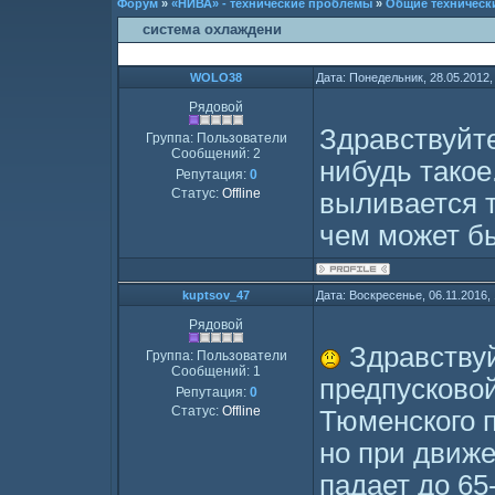
Форум
»
«НИВА» - технические проблемы
»
Общие техническ
система охлаждени
WOLO38
Дата: Понедельник, 28.05.2012,
Рядовой
Здравствуйте
Группа: Пользователи
Сообщений:
2
нибудь такое
Репутация:
0
Статус:
Offline
выливается т
чем может б
kuptsov_47
Дата: Воскресенье, 06.11.2016,
Рядовой
Здравствуй
Группа: Пользователи
Сообщений:
1
предпусково
Репутация:
0
Статус:
Offline
Тюменского п
но при движе
падает до 65