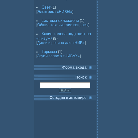
Свет
(1)
[
Электрика «НИВЫ»
]
система охлаждени
(1)
[
Общие технические вопросы
]
Какие колеса подходят на
«Ниву»?
(8)
[
Диски и резина для «НИВ»
]
Тормоза
(1)
[
Звук и запах в «НИВАХ»
]
Форма входа
Поиск
Сегодня в автомире