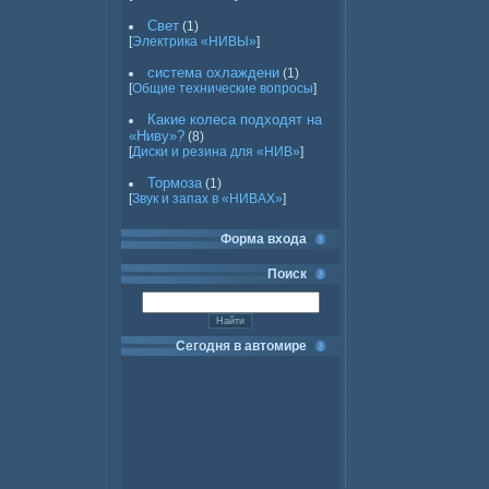
Свет
(1)
[
Электрика «НИВЫ»
]
система охлаждени
(1)
[
Общие технические вопросы
]
Какие колеса подходят на
«Ниву»?
(8)
[
Диски и резина для «НИВ»
]
Тормоза
(1)
[
Звук и запах в «НИВАХ»
]
Форма входа
Поиск
Сегодня в автомире