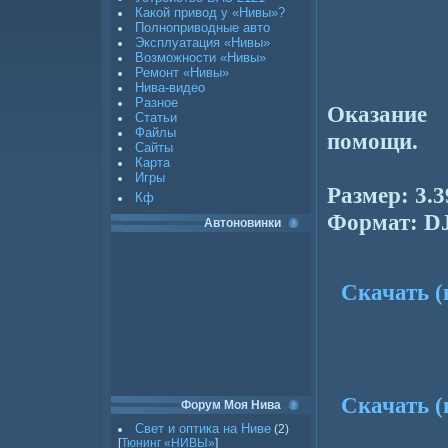
Какой привод у «Нивы»?
Полноприводные авто
Эксплуатация «Нивы»
Возможности «Нивы»
Ремонт «Нивы»
Нива-видео
Разное
Оказание 
Статьи
Файлы
помощи.
Сайты
Карта
Игры
Размер: 3.
Кф
Формат: D
Автоновинки
Скачать (
Скачать (
Форум Моя Нива
Свет и оптика на Ниве
(2)
[
Тюнинг «НИВЫ»
]