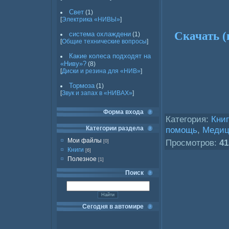
Свет
(1)
[
Электрика «НИВЫ»
]
Скачать (
система охлаждени
(1)
[
Общие технические вопросы
]
Какие колеса подходят на
«Ниву»?
(8)
[
Диски и резина для «НИВ»
]
Тормоза
(1)
[
Звук и запах в «НИВАХ»
]
Форма входа
Категория
:
Кни
Категории раздела
помощь
,
Медиц
Мои файлы
Просмотров
:
41
[0]
Книги
[6]
Полезное
[1]
Поиск
Сегодня в автомире