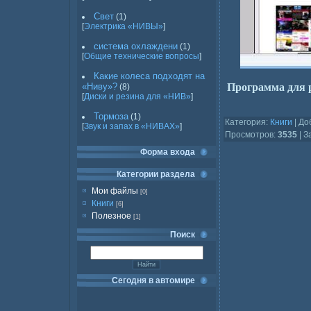
Свет
(1)
[
Электрика «НИВЫ»
]
система охлаждени
(1)
[
Общие технические вопросы
]
Какие колеса подходят на
«Ниву»?
Программа для 
(8)
[
Диски и резина для «НИВ»
]
Тормоза
(1)
Категория
:
Книги
|
До
[
Звук и запах в «НИВАХ»
]
Просмотров
:
3535
|
З
Форма входа
Категории раздела
Мои файлы
[0]
Книги
[6]
Полезное
[1]
Поиск
Сегодня в автомире