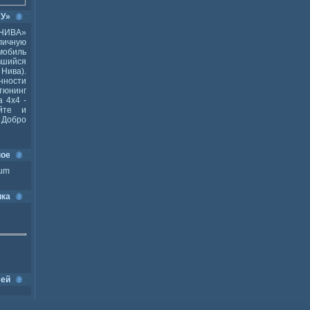
ВУ»
НИВА»
ичную
мобиль
шийся
Нива).
ности
тюнинг
 4x4 -
йте и
Добро
ное
ium
ика
сей