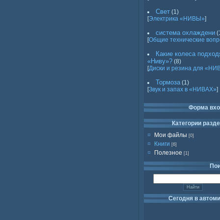
Свет
(1)
[
Электрика «НИВЫ»
]
система охлаждени
(
[
Общие технические воп
Какие колеса подход
«Ниву»?
(8)
[
Диски и резина для «НИ
Тормоза
(1)
[
Звук и запах в «НИВАХ»
]
Форма вх
Категории разд
Мои файлы
[0]
Книги
[6]
Полезное
[1]
По
Сегодня в автом