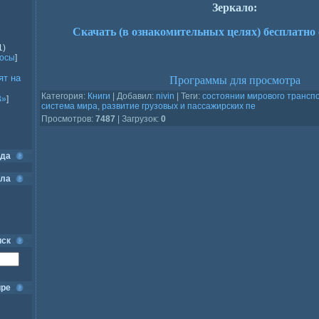
Зеркало
:
Скачать (в ознакомительных целях) бесплатно
1)
росы
]
ят на
Программы для просмотра
Категория
:
Книги
|
Добавил
:
nivin
|
Теги
:
состоянии мирового трансп
В»
]
система мира
,
развитие грузовых и пассажирских пе
Просмотров
:
7487
|
Загрузок
:
0
ода
ела
иск
ире