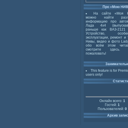
Про «Мою НИ
На сайте «Моя 
можно найти разл
информацию про авто
Лада 4x4 (выпускав
раньше как ВАЗ-2121 
Устройство, особен
эксплуатации, ремонт и 
Нивы, видео и фото Lada
обо всём этом чита
смотрите здесь. 
пожаловать!
Заниматель
This feature is for Prem
users only!
Статист
Онлайн всего:
1
Гостей:
1
Пользователей:
0
Архив запи