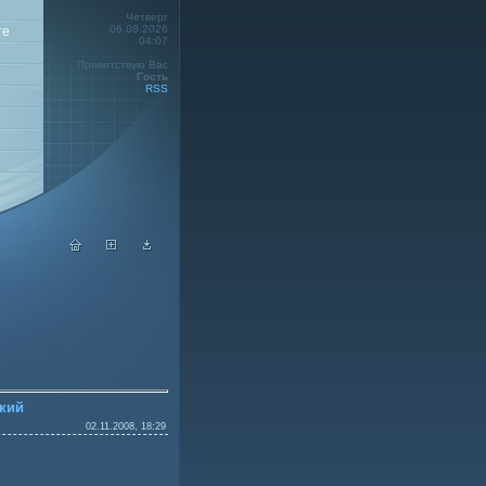
Четверг
06.08.2026
те
04:07
Приветствую Вас
Гость
RSS
ский
02.11.2008, 18:29