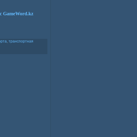
 с
GameWord
.kz
орта
,
транспортная