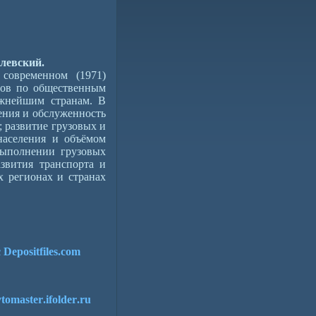
левский.
современном (1971)
дов по общественным
ажнейшим странам. В
щения и обслуженность
; развитие грузовых и
населения и объёмом
выполнении грузовых
звития транспорта и
х регионах и странах
Depositfiles.com
vtomaster
.
ifolder
.
ru