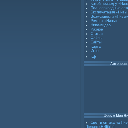
Какой привод у «Нив
Полноприводные авт
Эксплуатация «Нивы
Возможности «Нивы»
Ремонт «Нивы»
Нива-видео
Разное
Статьи
Файлы
Сайты
Карта
Игры
Кф
Автонови
Форум Моя Н
Свет и оптика на Нив
[
Тюнинг «НИВЫ»
]