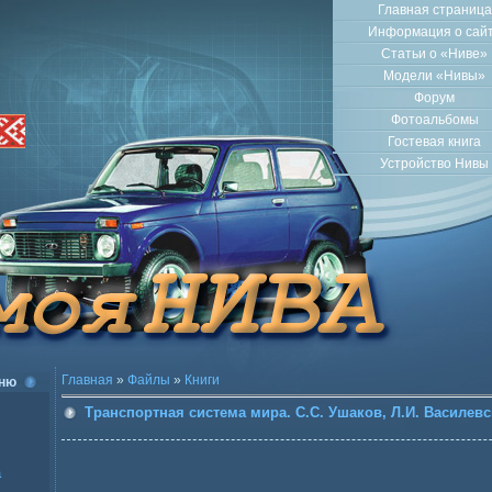
Главная страница
Информация о сай
Статьи о «Ниве»
Модели «Нивы»
Форум
Фотоальбомы
Гостевая книга
Устройство Нивы
Главная
»
Файлы
»
Книги
ню
Транспортная система мира. С.С. Ушаков, Л.И. Василев
а