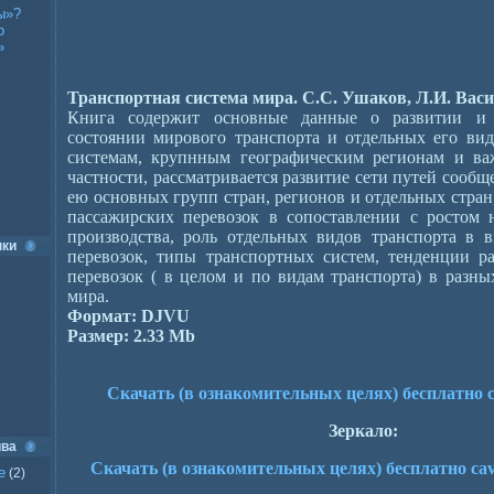
ы»?
о
»
Транспортная система мира. С.С. Ушаков, Л.И. Васи
Книга содержит основные данные о развитии и 
состоянии мирового транспорта и отдельных его ви
системам, крупнным географическим регионам и в
частности, рассматривается развитие сети путей сооб
ею основных групп стран, регионов и отдельных стран
пассажирских перевозок в сопоставлении с ростом 
производства, роль отдельных видов транспорта в 
нки
перевозок, типы транспортных систем, тенденции ра
перевозок ( в целом и по видам транспорта) в разны
мира.
Формат: DJVU
Размер: 2.33 Mb
Скачать (в ознакомительных целях) бесплатно с 
Зеркало:
ива
Скачать (в ознакомительных целях) бесплатно
c
a
е
(2)