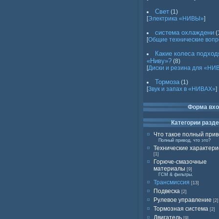
Свет
(1)
[
Электрика «НИВЫ»
]
система охлаждени
(
[
Общие технические воп
Какие колеса подход
«Ниву»?
(8)
[
Диски и резина для «НИ
Тормоза
(1)
[
Звук и запах в «НИВАХ»
]
Форма вх
Категории разд
Что такое полный при
Полный привод, что это?
Технические характери
[1]
Горюче-смазочные
материалы
[9]
ГСМ & фильтры.
Трансмиссия
[13]
Подвеска
[2]
Рулевое управление
[2]
Тормозная система
[2]
Двигатель
[9]