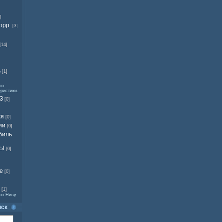
]
орр.
[3]
[14]
ь
[1]
по
еристики.
З
[0]
ся
[0]
ии
[0]
биль
ВЫ
[0]
е
[0]
[1]
ро Ниву.
иск