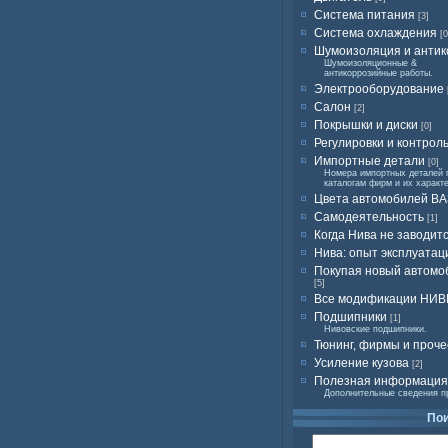
Система питания
[3]
Система охлаждения
[0
Шумоизоляция и антик
Шумоизоляционные &
антикоррозийные работы.
Электрооборудование
Салон
[2]
Покрышки и диски
[0]
Регулировки и контрол
Импортные детали
[0]
Номера импортных деталей 
каталогам фирм и их характ
Цвета автомобилей ВА
Самодеятельность
[1]
Когда Нива не заводит
Нива: опыт эксплуатац
Покупая новый автомо
[5]
Все модификации НИ
Подшипники
[1]
Нивовские подшипники.
Тюнинг, фирмы и проче
Усиление кузова
[2]
Полезная информация
Дополнительные сведения п
По