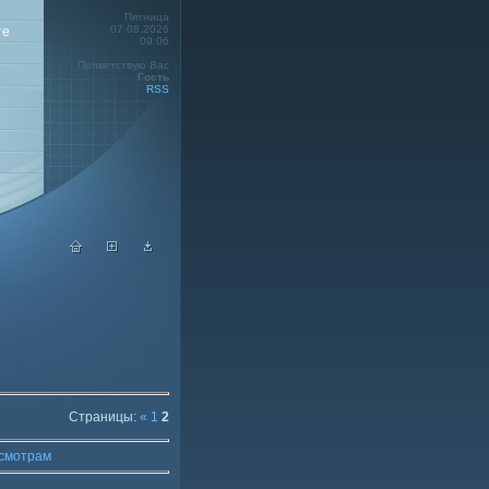
Пятница
07.08.2026
те
09:06
Приветствую Вас
Гость
RSS
Страницы
:
«
1
2
смотрам