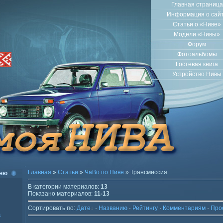
Главная страница
Информация о сай
Статьи о «Ниве»
Модели «Нивы»
Форум
Фотоальбомы
Гостевая книга
Устройство Нивы
Главная
»
Статьи
»
ЧаВо по Ниве
» Трансмиссия
ню
В категории материалов
:
13
Показано материалов
:
11-13
Сортировать по
:
Дате
·
Названию
·
Рейтингу
·
Комментариям
·
Про
а