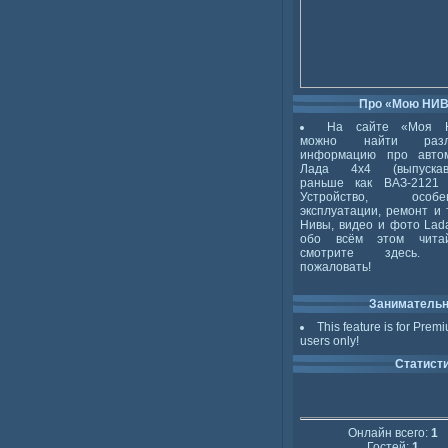
Про «Мою НИ
На сайте «Моя 
можно найти разл
информацию про авто
Лада 4x4 (выпускав
раньше как ВАЗ-2121 
Устройство, особен
эксплуатации, ремонт и 
Нивы, видео и фото Lada
обо всём этом чита
смотрите здесь. 
пожаловать!
Заниматель
This feature is for Prem
users only!
Статист
Онлайн всего:
1
Гостей:
1