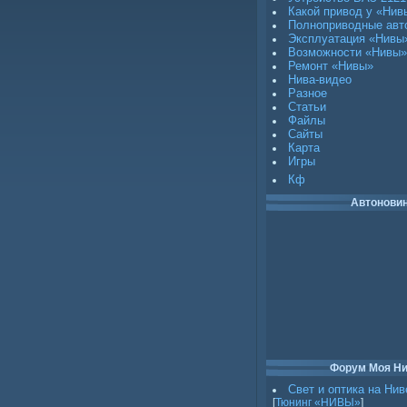
Какой привод у «Нив
Полноприводные авт
Эксплуатация «Нивы
Возможности «Нивы»
Ремонт «Нивы»
Нива-видео
Разное
Статьи
Файлы
Сайты
Карта
Игры
Кф
Автонови
Форум Моя Н
Свет и оптика на Нив
[
Тюнинг «НИВЫ»
]