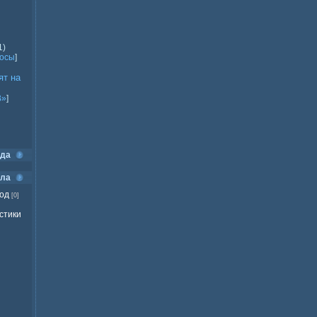
1)
росы
]
ят на
В»
]
ода
ела
вод
[0]
стики