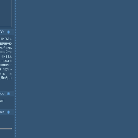
ВУ»
НИВА»
ичную
мобиль
шийся
Нива).
ности
тюнинг
 4x4 -
йте и
Добро
ное
ium
ика