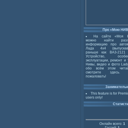
Про «Мою НИ
На сайте «Моя 
можно найти разл
информацию про авто
Лада 4x4 (выпускав
раньше как ВАЗ-2121 
Устройство, особен
эксплуатации, ремонт и 
Нивы, видео и фото Lada
обо всём этом чита
смотрите здесь. 
пожаловать!
Заниматель
This feature is for Prem
users only!
Статист
Онлайн всего:
1
Гостей:
1