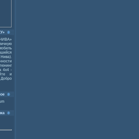
ВУ»
НИВА»
ичную
мобиль
шийся
Нива).
ности
тюнинг
 4x4 -
йте и
Добро
ное
ium
ика