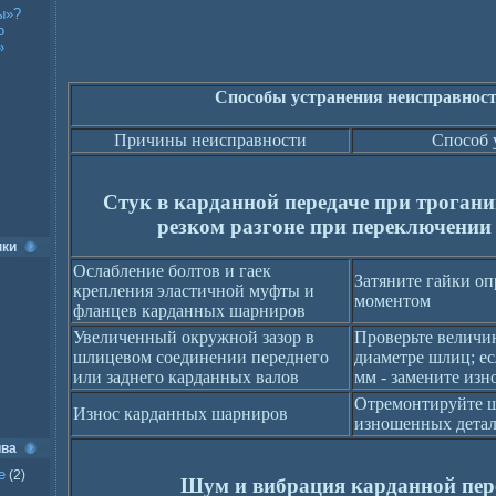
ы»?
о
»
Способы устранения неисправнос
Причины неисправности
Способ 
Стук в карданной передаче при трогании
резком разгоне при переключении
нки
Ослабление болтов и гаек
Затяните гайки о
крепления эластичной муфты и
моментом
фланцев карданных шарниров
Увеличенный окружной зазор в
Проверьте величин
шлицевом соединении переднего
диаметре шлиц; ес
или заднего карданных валов
мм - замените из
Отремонтируйте ш
Износ карданных шарниров
изношенных дета
ива
е
(2)
Шум и вибрация карданной пер