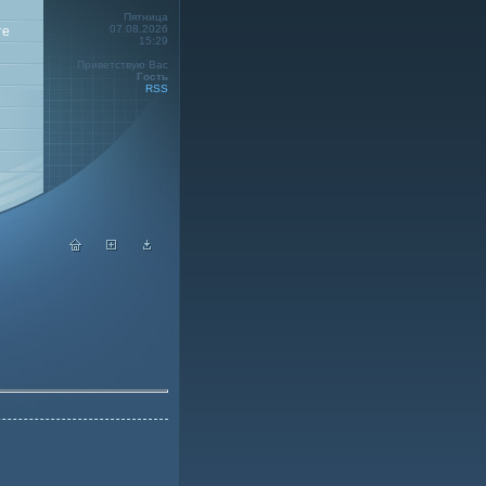
Пятница
07.08.2026
те
15:29
Приветствую Вас
Гость
RSS