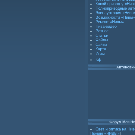
Какой привод у «Нив
Полноприводные авт
Эксплуатация «Нивы
Возможности «Нивы»
Ремонт «Нивы»
Нива-видео
Разное
Статьи
Файлы
Сайты
Карта
Игры
Кф
Автонови
Форум Моя Н
Свет и оптика на Нив
[
Тюнинг «НИВЫ»
]