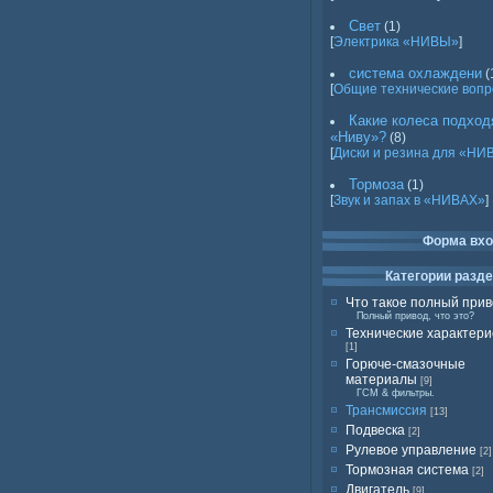
Свет
(1)
[
Электрика «НИВЫ»
]
система охлаждени
(
[
Общие технические воп
Какие колеса подход
«Ниву»?
(8)
[
Диски и резина для «НИ
Тормоза
(1)
[
Звук и запах в «НИВАХ»
]
Форма вх
Категории разд
Что такое полный при
Полный привод, что это?
Технические характери
[1]
Горюче-смазочные
материалы
[9]
ГСМ & фильтры.
Трансмиссия
[13]
Подвеска
[2]
Рулевое управление
[2]
Тормозная система
[2]
Двигатель
[9]