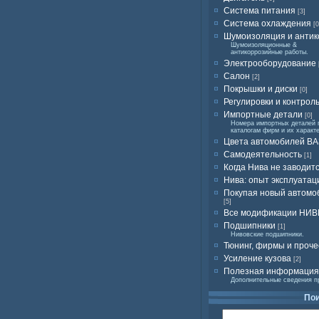
Система питания
[3]
Система охлаждения
[0
Шумоизоляция и антик
Шумоизоляционные &
антикоррозийные работы.
Электрооборудование
Салон
[2]
Покрышки и диски
[0]
Регулировки и контрол
Импортные детали
[0]
Номера импортных деталей 
каталогам фирм и их характ
Цвета автомобилей ВА
Самодеятельность
[1]
Когда Нива не заводит
Нива: опыт эксплуатац
Покупая новый автомо
[5]
Все модификации НИ
Подшипники
[1]
Нивовские подшипники.
Тюнинг, фирмы и проче
Усиление кузова
[2]
Полезная информация
Дополнительные сведения п
По