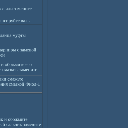
се или замените
лансируйте валы
фланца муфты
арниры с заменой
лей
 и обожмите его
е смазки - замените
нки смажьте
ния смазкой Фиол-1
к и обожмите
ый сальник замените