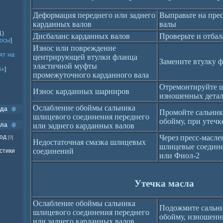
Деформация переднего или заднего
Выправьте на прес
карданных валов
валы
1)
Дисбаланс карданных валов
Проверьте и отба
росы
]
Износ или повреждение
ят на
центрирующей втулки фланца
Замените втулку 
эластичной муфты
В»
]
промежуточного карданного вала
Отремонтируйте ш
Износ карданных шарниров
изношенных дета
Ослабление обоймы сальника
ода
Промойте сальник
шлицевого соединения переднего
обойму, при утечк
ела
или заднего карданных валов
вод
Через пресс-масле
[0]
Недостаточная смазка шлицевых
шлицевые соедине
соединений
стики
или Фиол-2
Утечка масла
Ослабление обоймы сальника
Подожмите сальни
шлицевого соединения переднего
обойму, изношенн
или заднего карданных валов