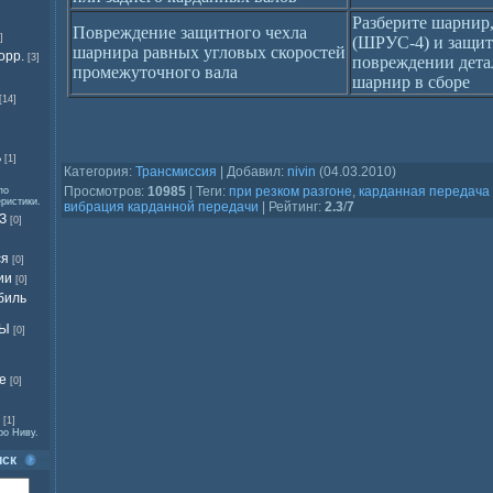
Разберите шарнир,
Повреждение защитного чехла
]
(ШРУС-4) и защит
шарнира равных угловых скоростей
орр.
[3]
повреждении детал
промежуточного вала
шарнир в сборе
[14]
ь
[1]
Категория
:
Трансмиссия
|
Добавил
:
nivin
(04.03.2010)
Просмотров
:
10985
|
Теги
:
при резком разгоне
,
карданная передача
по
еристики.
вибрация карданной передачи
|
Рейтинг
:
2.3
/
7
З
[0]
ся
[0]
ии
[0]
биль
ВЫ
[0]
е
[0]
[1]
ро Ниву.
иск