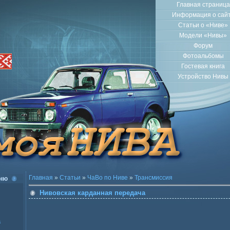
Главная страница
Информация о сай
Статьи о «Ниве»
Модели «Нивы»
Форум
Фотоальбомы
Гостевая книга
Устройство Нивы
Главная
»
Статьи
»
ЧаВо по Ниве
»
Трансмиссия
ню
Нивовская карданная передача
а