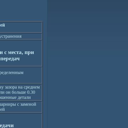
тей
устранения
 с места, при
 передач
пределенным
у зазора на среднем
ли он больше 0.30
ношенные детали
арниры с заменой
лей
едачи