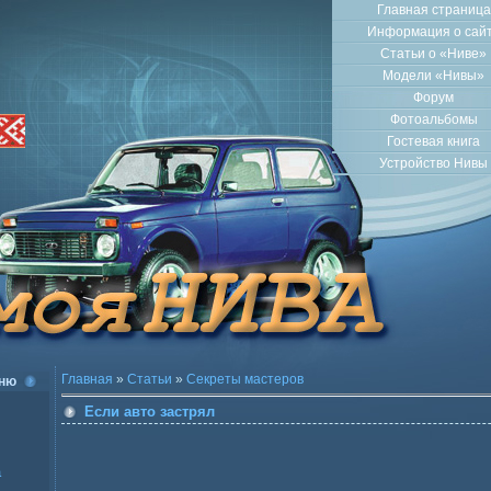
Главная страница
Информация о сай
Статьи о «Ниве»
Модели «Нивы»
Форум
Фотоальбомы
Гостевая книга
Устройство Нивы
Главная
»
Статьи
»
Секреты мастеров
ню
Если авто застрял
а