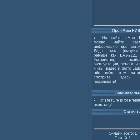
Про «Мою НИ
На сайте «Моя 
можно найти разл
информацию про авто
Лада 4x4 (выпускав
раньше как ВАЗ-2121 
Устройство, особен
эксплуатации, ремонт и 
Нивы, видео и фото Lada
обо всём этом чита
смотрите здесь. 
пожаловать!
Заниматель
This feature is for Prem
users only!
Статист
Онлайн всего:
1
Гостей:
1