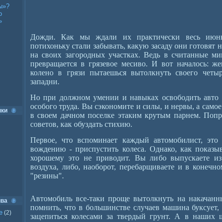
ы»?
о
»
Дожди. Как мы ждали их практически весь июн
потихоньку стали забывать, какую засаду они готовят 
на своих загородных участках. Ведь в считанные ми
превращается в грязевое месиво. И вот началось: же
колено в грязи пытаешься вытолкнуть своего четыр
западни.
Но при должном умении и навыках освободить авто и
особого труда. Вы сэкономите и силы, и нервы, а самое
нки
в своем дачном поселке этаким крутым парнем. Попр
советов, как обуздать стихию.
Первое, что вспоминает каждый автомобилист, это
вождению - приспустить колеса. Однако, как показы
хорошему это не приводит. Вы либо выпускаете и
воздуха, либо, наоборот, перебарщиваете и в конечно
"резины".
Автомобиль все-таки проще вытолкнуть на накачанны
ива
помнить, что в большинстве случаев машина буксует,
е
(2)
зацепиться колесами за твердый грунт. А в наших ш