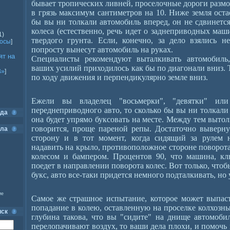
бывает тропических ливней, проселочные дороги разм
в грязь максимум сантиметров на 10. Ниже земля оста
бы вы ни толкали автомобиль вперед, он не сдвинется
колеса (естественно, речь идет о заднеприводных маш
1)
твердого грунта. Если, конечно, за дело взялись н
росы
]
попросту вынесут автомобиль на руках.
ят на
Специалисты рекомендуют выталкивать автомобиль
ваших усилий приходилось как бы по диагонали вниз. 
В»
]
по ходу движения и перпендикулярно земле вниз.
Ежели вы владелец "восьмерки", "девятки" или
переднеприводного авто, то сколько бы вы ни толкали
ода
она будет упрямо буксовать на месте. Между тем вытолк
говорится, проще пареной репы. Достаточно выверну
ела
сторону и в тот момент, когда сидящий за рулем н
надавить на крыло, противоположное стороне поворота
колесом и бампером. Процентов 90, что машина, кл
поедет в направлении поворота колес. Вот только, чтобы
букс, авто все-таки придется немного подталкивать, но 
ие
Самое же страшное испытание, которое может выпаст
попадание в колею, оставленную на проселке колхозны
иск
глубина такова, что вы "сидите" на днище автомобил
перелопачивают воздух, то ваши дела плохи, и помочь