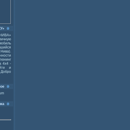
ВУ»
НИВА»
ичную
мобиль
шийся
Нива).
ности
тюнинг
 4x4 -
йте и
Добро
ное
ium
ика