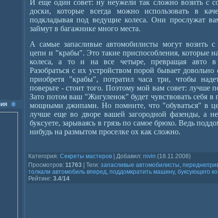
И еще один совет: ну неужели так сложно возить с с
доски, которые всегда можно использовать в кач
подкладывая под ведущие колеса. Они прослужат вам
займут в багажнике много места.
А самые запасливые автомобилисты могут возить с
цепи и "крабы". Это такие приспособления, которые н
колеса, а то и на все четыре, превращая авто в
Разобраться с их устройством порой бывает довольно 
приобретя "крабы", потратил часа три, чтобы наде
поверьте - стоит того. Поэтому мой вам совет: лучше п
Зато потом ваш "Жигуленок" будет чувствовать себя в 
ия
мощными джипами. Но помните, что "обуваться" в це
лучше еще во дворе вашей загородной фазенды, а не
буксуете, зарываясь в грязь по самое брюхо. Ведь подд
нибудь на размытом проселке ох как сложно.
Категория
:
Секреты мастеров
|
Добавил
:
nivin
(18.11.2008)
Просмотров
:
11763
|
Теги
:
запасливые автомобилисты
,
переднепри
толкали автомобиль вперед
,
поддомкратить машину
,
буксующего к
Рейтинг
:
3.4
/
14