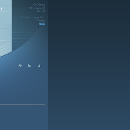
Суббота
08.08.2026
те
00:00
Приветствую Вас
Гость
RSS