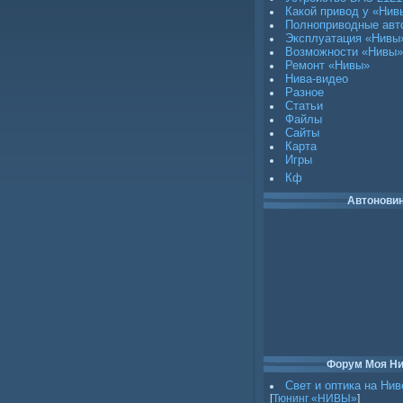
Какой привод у «Нив
Полноприводные авт
Эксплуатация «Нивы
Возможности «Нивы»
Ремонт «Нивы»
Нива-видео
Разное
Статьи
Файлы
Сайты
Карта
Игры
Кф
Автонови
Форум Моя Н
Свет и оптика на Нив
[
Тюнинг «НИВЫ»
]