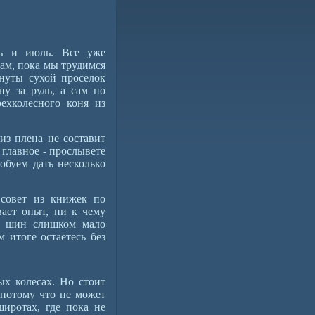
ь и июль. Все уже
нам, пока мы трудимся
нуты сухой проселок
ну за руль, а сам по
ехколесного коня из
з плена не составит
 главное - прослывете
обуем дать несколько
 совет из книжек по
вает опыт, ни к чему
з шин слишком мало
м итоге остаетесь без
х колесах. Но стоит
 потому что не может
иротах, где пока не