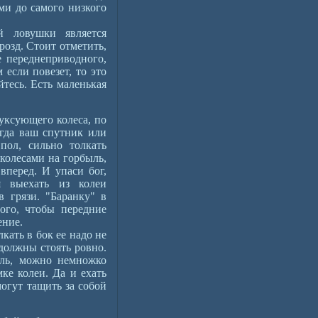
ми до самого низкого
й ловушки является
розд. Стоит отметить,
е переднеприводного,
если повезет, то это
йтесь. Есть маленькая
уксующего колеса, по
гда ваш спутник или
пол, сильно толкать
 колесами на горбыль,
вперед. И упаси бог,
я выехать из колеи
 грязи. "Баранку" в
ого, чтобы передние
ение.
ать в бок ее надо не
 должны стоять ровно.
ыль, можно немножко
ке колеи. Да и ехать
огут тащить за собой