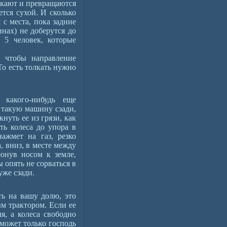
окают и превращаются
ется сухой. И сколько
 с места, пока задние
инах) не доберутся до
е 5 человек, которые
, чтобы направление
То есть толкать нужно
 какого-нибудь еще
 такую машину сзади,
нуть ее из грязи, как
ть колеса до упора в
ажмет на газ, резко
, вниз, в месте между
юнув носом к земле,
 опять не сорваться в
уже сзади.
ь на вашу долю, это
м трактором. Если ее
я, а колеса свободно
 может только господь