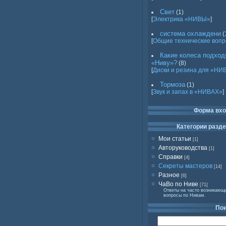
Свет
(1)
[
Электрика «НИВЫ»
]
система охлаждени
(
[
Общие технические воп
Какие колеса подход
«Ниву»?
(8)
[
Диски и резина для «НИ
Тормоза
(1)
[
Звук и запах в «НИВАХ»
]
Форма вх
Категории разд
Мои статьи
[1]
Авторуководства
[1]
Справки
[4]
Секреты мастеров
[14]
Разное
[6]
ЧаВо по Ниве
[71]
Ответы на часто возникающ
вопросы по Нивам.
По