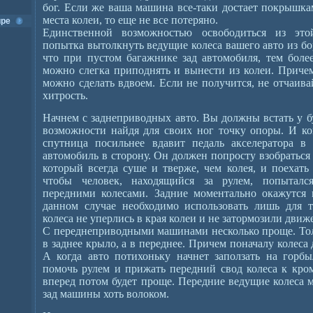
бог. Если же ваша машина все-таки достает покрышка
места колеи, то еще не все потеряно.
ире
Единственной возможностью освободиться из это
попытка вытолкнуть ведущие колеса вашего авто из бо
что при пустом багажнике зад автомобиля, тем боле
можно слегка приподнять и вынести из колеи. Причем 
можно сделать вдвоем. Если не получится, не отчаива
хитрость.
Начнем с заднеприводных авто. Вы должны встать у б
возможности найдя для своих ног точку опоры. И ко
спутница посильнее вдавит педаль акселератора в 
автомобиль в сторону. Он должен попросту взобраться
который всегда суше и тверже, чем колея, и поехать 
чтобы человек, находящийся за рулем, попыталс
передними колесами. Задние моментально окажутся в
данном случае необходимо использовать лишь для т
колеса не уперлись в края колеи и не затормозили движ
С переднеприводными машинами несколько проще. Толк
в заднее крыло, а в переднее. Причем поначалу колеса
А когда авто потихоньку начнет заползать на горб
помочь рулем и прижать передний свод колеса к кром
вперед потом будет проще. Передние ведущие колеса м
зад машины хоть волоком.