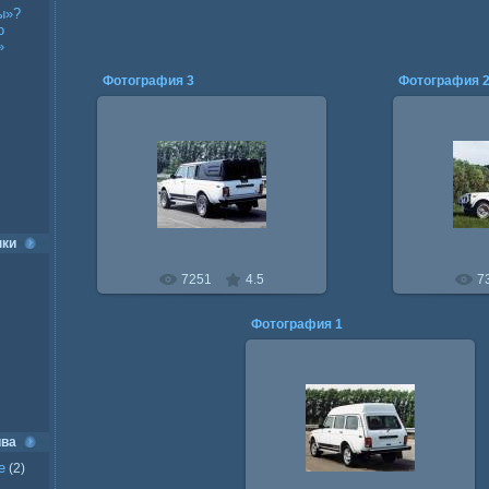
ы»?
о
»
Фотография 3
Фотография 
17.10.2009
17
nivin
нки
7251
4.5
7
Фотография 1
17.10.2009
ива
nivin
е
(2)