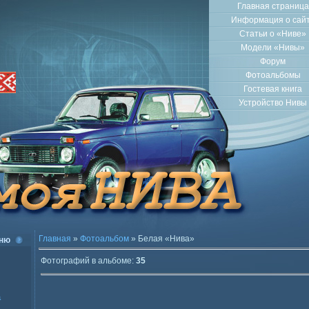
Главная страница
Информация о сай
Статьи о «Ниве»
Модели «Нивы»
Форум
Фотоальбомы
Гостевая книга
Устройство Нивы
Главная
»
Фотоальбом
» Белая «Нива»
ню
Фотографий в альбоме
:
35
а