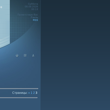
Суббота
08.08.2026
те
00:13
Приветствую Вас
Гость
RSS
Страницы
:
«
1
2
3