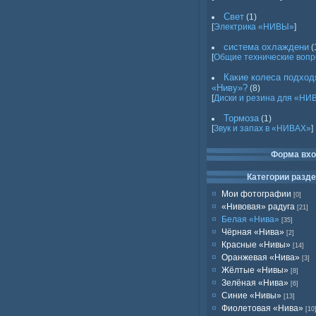
Свет
(1)
[
Электрика «НИВЫ»
]
система охлаждени
(
[
Общие технические воп
Какие колеса подход
«Ниву»?
(8)
[
Диски и резина для «НИ
Тормоза
(1)
[
Звук и запах в «НИВАХ»
]
Форма вх
Категории разд
Мои фотографии
[0]
«Нивовая» радуга
[21]
Белая «Нива»
[35]
Чёрная «Нива»
[2]
Красные «Нивы»
[14]
Оранжевая «Нива»
[3]
Жёлтые «Нивы»
[8]
Зелёная «Нива»
[6]
Синие «Нивы»
[13]
Фиолетовая «Нива»
[10