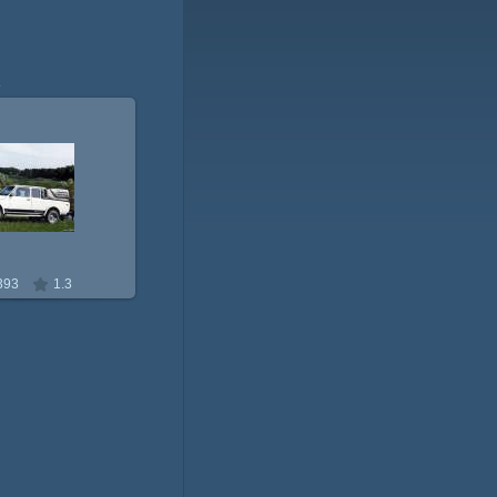
2
.10.2009
nivin
393
1.3