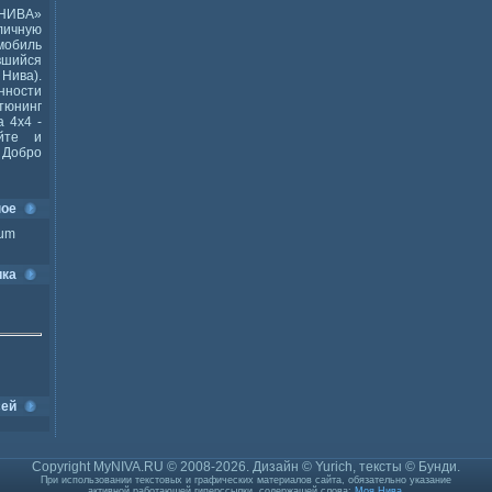
НИВА»
ичную
мобиль
шийся
Нива).
ности
тюнинг
 4x4 -
йте и
Добро
ное
ium
ика
сей
Copyright MyNIVA.RU © 2008-2026. Дизайн © Yurich, тексты © Бунди.
При использовании текстовых и графических материалов сайта, обязательно указание
активной работающей гиперссылки, содержащей слова:
Моя Нива
.