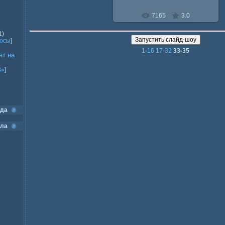
7165
3.0
1)
росы
]
1-16
17-32
33-35
ят на
В»
]
ода
ела
]