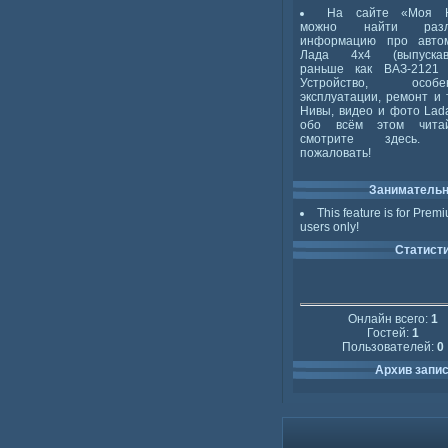
На сайте «Моя 
можно найти разл
информацию про авто
Лада 4x4 (выпускав
раньше как ВАЗ-2121 
Устройство, особен
эксплуатации, ремонт и 
Нивы, видео и фото Lada
обо всём этом чита
смотрите здесь. 
пожаловать!
Заниматель
This feature is for Prem
users only!
Статист
Онлайн всего:
1
Гостей:
1
Пользователей:
0
Архив запи