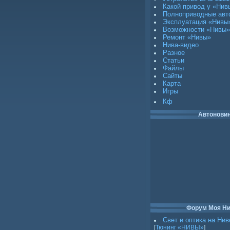
Какой привод у «Нив
Полноприводные авт
Эксплуатация «Нивы
Возможности «Нивы»
Ремонт «Нивы»
Нива-видео
Разное
Статьи
Файлы
Сайты
Карта
Игры
Кф
Автонови
Форум Моя Н
Свет и оптика на Нив
[
Тюнинг «НИВЫ»
]