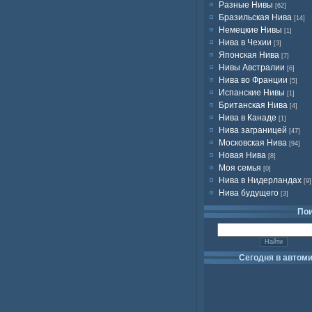
Разные Нивы
[62]
Бразильская Нива
[14]
Немецкие Нивы
[1]
Нива в Чехии
[3]
Японская Нива
[7]
Нивы Австралии
[6]
Нива во Франции
[5]
Испанские Нивы
[1]
Британская Нива
[4]
Нива в Канаде
[1]
Нива заграницей
[47]
Московская Нива
[94]
Новая Нива
[8]
Моя семья
[0]
Нива в Нидерландах
[9]
Нива будущего
[3]
По
Сегодня в автом