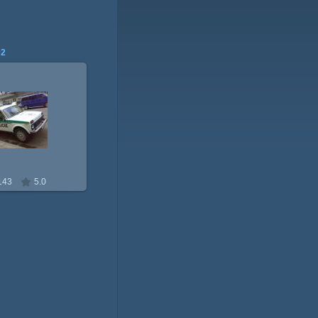
02
.02.2010
nivin
143
5.0