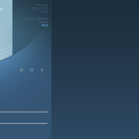
Пятница
07.08.2026
те
07:53
Приветствую Вас
Гость
RSS