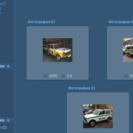
ы»?
о
»
Фотография 03
Фотография 
28.02.2010
28
nivin
нки
6995
5.0
8
Фотография 01
28.02.2010
ива
nivin
е
(2)