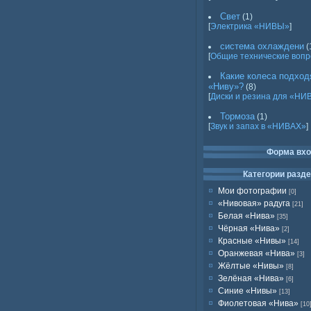
Свет
(1)
[
Электрика «НИВЫ»
]
система охлаждени
(
[
Общие технические воп
Какие колеса подход
«Ниву»?
(8)
[
Диски и резина для «НИ
Тормоза
(1)
[
Звук и запах в «НИВАХ»
]
Форма вх
Категории разд
Мои фотографии
[0]
«Нивовая» радуга
[21]
Белая «Нива»
[35]
Чёрная «Нива»
[2]
Красные «Нивы»
[14]
Оранжевая «Нива»
[3]
Жёлтые «Нивы»
[8]
Зелёная «Нива»
[6]
Синие «Нивы»
[13]
Фиолетовая «Нива»
[10