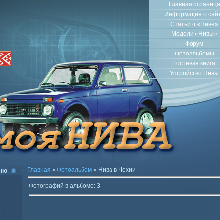
Главная страница
Информация о сай
Статьи о «Ниве»
Модели «Нивы»
Форум
Фотоальбомы
Гостевая книга
Устройство Нивы
Главная
»
Фотоальбом
» Нива в Чехии
ню
Фотографий в альбоме
:
3
а