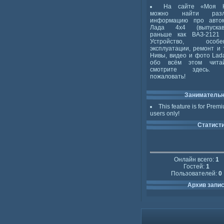
На сайте «Моя 
можно найти разл
информацию про авто
Лада 4x4 (выпускав
раньше как ВАЗ-2121 
Устройство, особен
эксплуатации, ремонт и 
Нивы, видео и фото Lada
обо всём этом чита
смотрите здесь. 
пожаловать!
Заниматель
This feature is for Prem
users only!
Статист
Онлайн всего:
1
Гостей:
1
Пользователей:
0
Архив запи