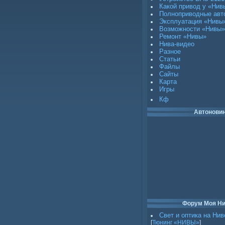
Какой привод у «Нив
Полноприводные авт
Эксплуатация «Нивы
Возможности «Нивы»
Ремонт «Нивы»
Нива-видео
Разное
Статьи
Файлы
Сайты
Карта
Игры
Кф
Автонови
Форум Моя Н
Свет и оптика на Нив
[
Тюнинг «НИВЫ»
]