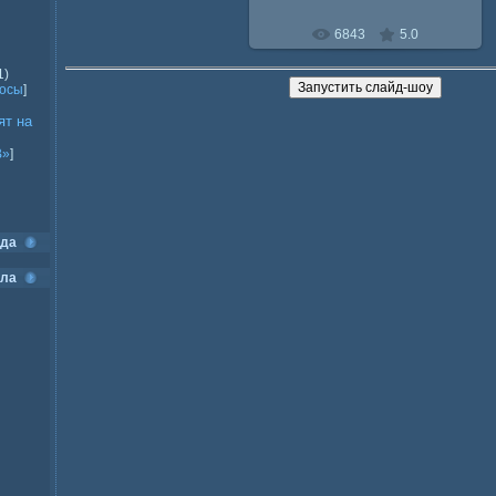
6843
5.0
1)
росы
]
ят на
В»
]
ода
ела
]