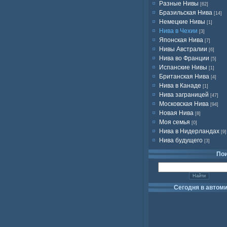
Разные Нивы
[62]
Бразильская Нива
[14]
Немецкие Нивы
[1]
Нива в Чехии
[3]
Японская Нива
[7]
Нивы Австралии
[6]
Нива во Франции
[5]
Испанские Нивы
[1]
Британская Нива
[4]
Нива в Канаде
[1]
Нива заграницей
[47]
Московская Нива
[94]
Новая Нива
[8]
Моя семья
[0]
Нива в Нидерландах
[9]
Нива будущего
[3]
По
Сегодня в автом