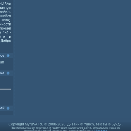
НИВА»
ичную
мобиль
шийся
Нива).
ности
тюнинг
 4x4 -
йте и
Добро
ное
ium
ика
сей
Copyright MyNIVA.RU © 2008-2026. Дизайн © Yurich, тексты © Бунди.
При использовании текстовых и графических материалов сайта, обязательно указание
активной работающей гиперссылки, содержащей слова:
Моя Нива
.