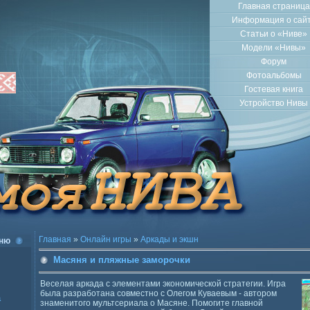
Главная страница
Информация о сай
Статьи о «Ниве»
Модели «Нивы»
Форум
Фотоальбомы
Гостевая книга
Устройство Нивы
Главная
»
Онлайн игры
»
Аркады и экшн
ню
Масяня и пляжные заморочки
Веселая аркада с элементами экономической стратегии. Игра
была разработана совместно с Олегом Куваевым - автором
а
знаменитого мультсериала о Масяне. Помогите главной