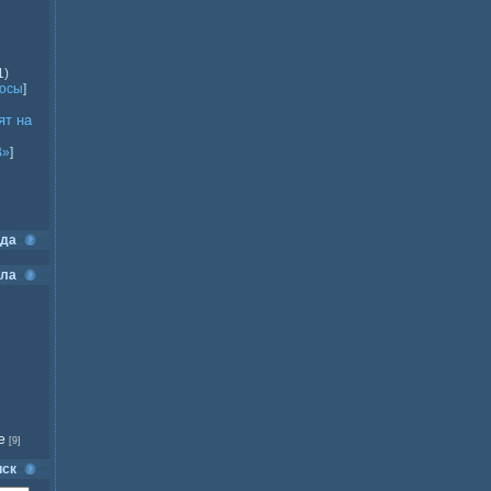
1)
росы
]
ят на
В»
]
ода
ела
е
[9]
иск