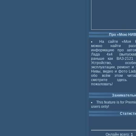
Про «Мою НИ
На сайте «Моя 
можно найти разл
информацию про авто
Лада 4x4 (выпускав
раньше как ВАЗ-2121 
Устройство, особен
эксплуатации, ремонт и 
Нивы, видео и фото Lada
обо всём этом чита
смотрите здесь. 
пожаловать!
Заниматель
This feature is for Prem
users only!
Статист
Онлайн всего:
1