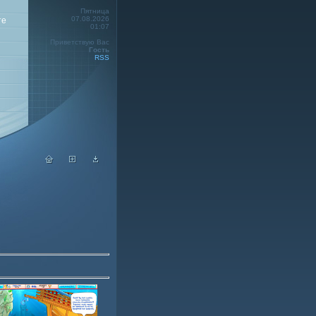
Пятница
07.08.2026
те
01:07
Приветствую Вас
Гость
RSS