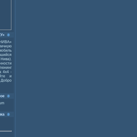
ВУ»
НИВА»
ичную
мобиль
шийся
Нива).
ности
тюнинг
 4x4 -
йте и
Добро
ное
ium
ика