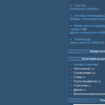
Свет
(1)
[
Электрика «НИВЫ»
]
система охлаждени
(
[
Общие технические воп
Какие колеса подход
«Ниву»?
(8)
[
Диски и резина для «НИ
Тормоза
(1)
[
Звук и запах в «НИВАХ»
]
Форма вх
Категории разд
Аркады и экшн
[86]
Настольные
[14]
Головоломки
[64]
Слова
[5]
Поиск предметов
[23]
Стратегии
[7]
Другие
[5]
Многопользовательски
По