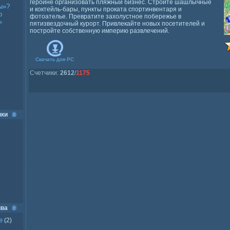
героине организовать пляжный бизнес. Стройте шашлычные
ы»?
и коктейль-бары, пункты проката спортинвентаря и
о
фотоателье. Превратите захолустное побережье в
»
пятизвездочный курорт. Привлекайте новых посетителей и
постройте собственную империю развлечений.
Скачать для
PC
Счетчики
:
2612
/
1175
нки
ива
е
(2)