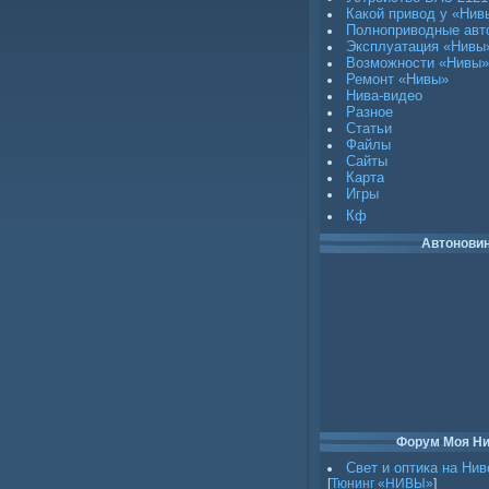
Какой привод у «Нив
Полноприводные авт
Эксплуатация «Нивы
Возможности «Нивы»
Ремонт «Нивы»
Нива-видео
Разное
Статьи
Файлы
Сайты
Карта
Игры
Кф
Автонови
Форум Моя Н
Свет и оптика на Нив
[
Тюнинг «НИВЫ»
]