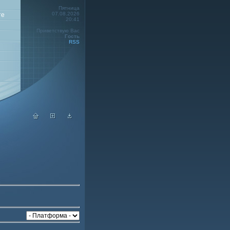
Пятница
07.08.2026
те
20:41
Приветствую Вас
Гость
RSS