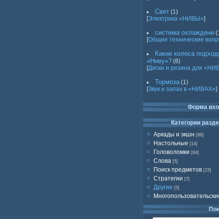
Свет
(1)
[
Электрика «НИВЫ»
]
система охлаждени
(
[
Общие технические воп
Какие колеса подход
«Ниву»?
(8)
[
Диски и резина для «НИ
Тормоза
(1)
[
Звук и запах в «НИВАХ»
]
Форма вх
Категории разд
Аркады и экшн
[86]
Настольные
[14]
Головоломки
[64]
Слова
[5]
Поиск предметов
[23]
Стратегии
[7]
Другие
[5]
Многопользовательски
По