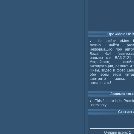
Про «Мою НИ
На сайте «Моя 
можно найти разл
информацию про авто
Лада 4x4 (выпускав
раньше как ВАЗ-2121 
Устройство, особен
эксплуатации, ремонт и 
Нивы, видео и фото Lada
обо всём этом чита
смотрите здесь. 
пожаловать!
Заниматель
This feature is for Prem
users only!
Статист
Онлайн всего:
1