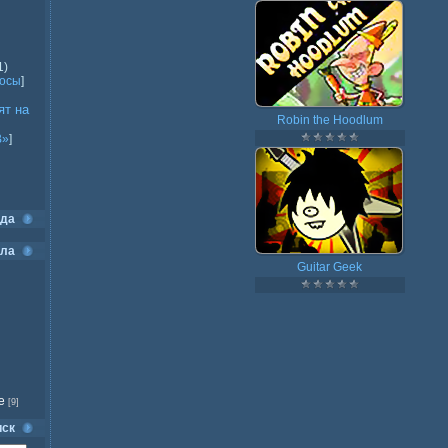
1)
росы
]
ят на
Robin the Hoodlum
В»
]
ода
ела
Guitar Geek
е
[9]
иск