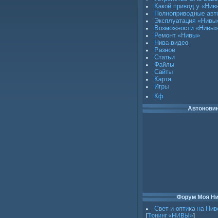
Какой привод у «Нив
Полноприводные авт
Эксплуатация «Нивы
Возможности «Нивы»
Ремонт «Нивы»
Нива-видео
Разное
Статьи
Файлы
Сайты
Карта
Игры
Кф
Автонови
Форум Моя Н
Свет и оптика на Нив
[
Тюнинг «НИВЫ»
]