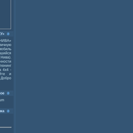
ВУ»
НИВА»
ичную
мобиль
шийся
Нива).
ности
тюнинг
 4x4 -
йте и
Добро
ное
ium
ика