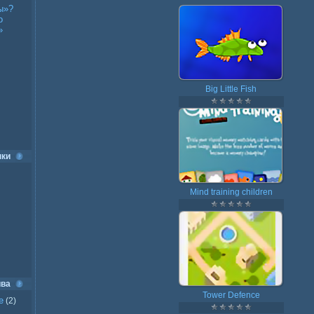
ы»?
о
»
Big Little Fish
нки
Mind training children
ива
Tower Defence
е
(2)