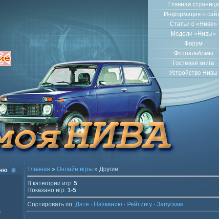
Главная страница
Информация о сай
Статьи о «Ниве»
Модели «Нивы»
Форум
Фотоальбомы
Гостевая книга
Устройство Нивы
Главная
»
Онлайн игры
» Другие
ню
В категории игр
:
5
Показано игр
:
1-5
Сортировать по
:
Дате
·
Названию
·
Рейтингу
·
Запускам
а