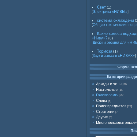
Свет
(1)
[
Электрика «НИВЫ»
]
система охлаждени
(
[
Общие технические воп
Какие колеса подход
«Ниву»?
(8)
[
Диски и резина для «НИ
Тормоза
(1)
[
Звук и запах в «НИВАХ»
]
Форма вх
Категории разд
Аркады и экшн
[86]
Настольные
[14]
Головоломки
[64]
Слова
[5]
Поиск предметов
[23]
Стратегии
[7]
Другие
[5]
Многопользовательски
По