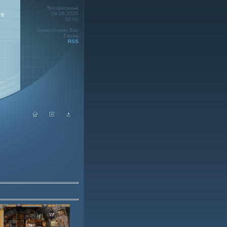
Воскресенье
09.08.2026
те
10:00
Приветствую Вас
Гость
RSS