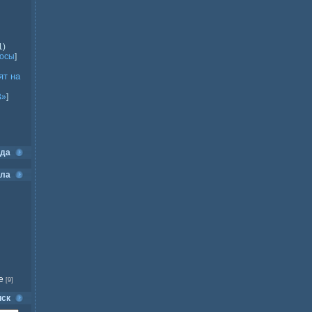
1)
росы
]
ят на
В»
]
ода
ела
е
[9]
иск