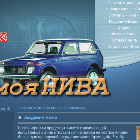
Главная страница
Информация о сай
Статьи о «Ниве»
Модели «Нивы»
Форум
Фотоальбомы
Гостевая книга
Устройство Нивы
Главная
»
Онлайн игры
»
Головоломки
ню
Академия магии
В этой игре вам предстоит вместе с начинающей
волшебницей Энни отправиться на поиски ее сестры Айрини,
а
бесследно пропавшей в академии магии Арвиндейл. Чтобы