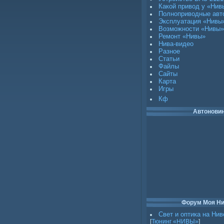
Какой привод у «Нив
Полноприводные авт
Эксплуатация «Нивы
Возможности «Нивы»
Ремонт «Нивы»
Нива-видео
Разное
Статьи
Файлы
Сайты
Карта
Игры
Кф
Автонови
Форум Моя Н
Свет и оптика на Нив
[
Тюнинг «НИВЫ»
]