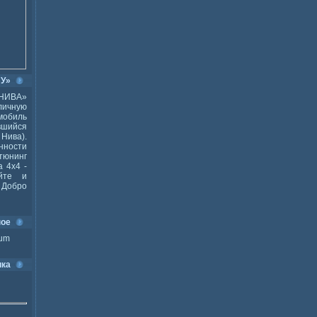
ВУ»
НИВА»
ичную
мобиль
шийся
Нива).
ности
тюнинг
 4x4 -
йте и
Добро
ное
ium
ика