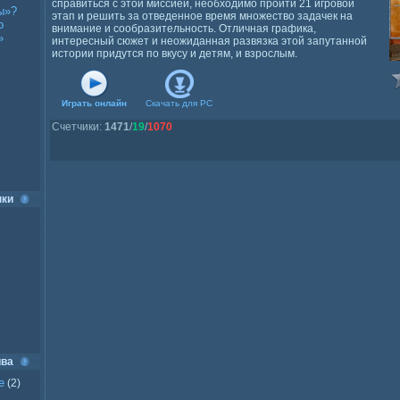
справиться с этой миссией, необходимо пройти 21 игровой
ы»?
этап и решить за отведенное время множество задачек на
о
внимание и сообразительность. Отличная графика,
»
интересный сюжет и неожиданная развязка этой запутанной
истории придутся по вкусу и детям, и взрослым.
Играть онлайн
Скачать для
PC
Счетчики
:
1471
/
19
/
1070
нки
ива
е
(2)