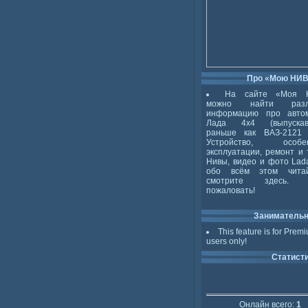
Про «Мою НИ
На сайте «Моя 
можно найти разл
информацию про авто
Лада 4x4 (выпускав
раньше как ВАЗ-2121 
Устройство, особен
эксплуатации, ремонт и 
Нивы, видео и фото Lada
обо всём этом чита
смотрите здесь. 
пожаловать!
Заниматель
This feature is for Prem
users only!
Статист
Онлайн всего:
1