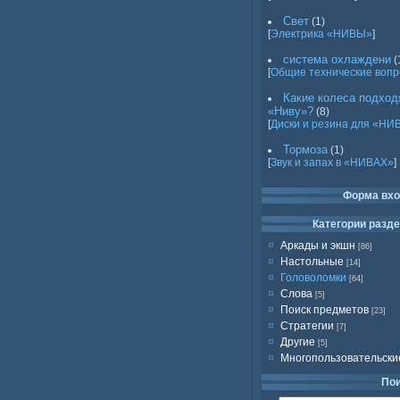
Свет
(1)
[
Электрика «НИВЫ»
]
система охлаждени
(
[
Общие технические воп
Какие колеса подход
«Ниву»?
(8)
[
Диски и резина для «НИ
Тормоза
(1)
[
Звук и запах в «НИВАХ»
]
Форма вх
Категории разд
Аркады и экшн
[86]
Настольные
[14]
Головоломки
[64]
Слова
[5]
Поиск предметов
[23]
Стратегии
[7]
Другие
[5]
Многопользовательски
По