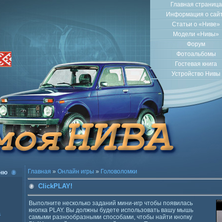
Главная страница
Информация о сай
Статьи о «Ниве»
Модели «Нивы»
Форум
Фотоальбомы
Гостевая книга
Устройство Нивы
Главная
»
Онлайн игры
»
Головоломки
ню
ClickPLAY!
Выполните несколько заданий мини-игр чтобы появилась
кнопка PLAY. Вы должны будете использовать вашу мышь
а
самыми разнообразными способами, чтобы найти кнопку