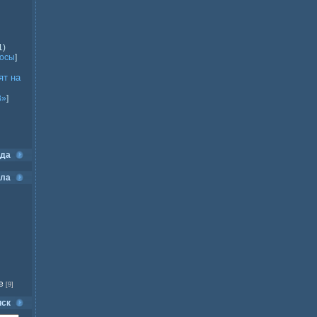
1)
росы
]
ят на
В»
]
ода
ела
е
[9]
иск