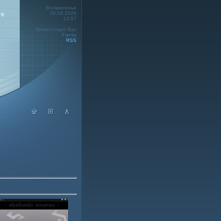
Воскресенье
09.08.2026
те
13:57
Приветствую Вас
Гость
RSS