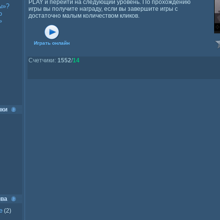
PLAY и перейти на следующий уровень. По прохождению
ы»?
игры вы получите награду, если вы завершите игры с
о
достаточно малым количеством кликов.
»
Играть онлайн
Счетчики
:
1552
/
14
нки
ива
е
(2)