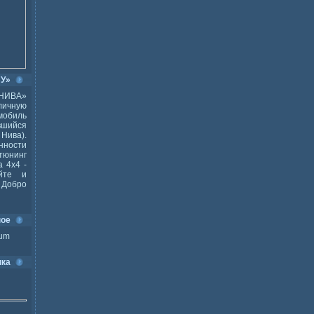
ВУ»
НИВА»
ичную
мобиль
шийся
Нива).
ности
тюнинг
 4x4 -
йте и
Добро
ное
ium
ика