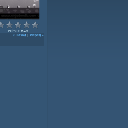
Рейтинг
:
0.0
/
0
« Назад
|
Вперед »