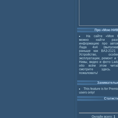
Про «Мою НИ
На сайте «Моя 
можно найти разл
информацию про авто
Лада 4x4 (выпускав
раньше как ВАЗ-2121 
Устройство, особен
эксплуатации, ремонт и 
Нивы, видео и фото Lada
обо всём этом чита
смотрите здесь. 
пожаловать!
Заниматель
This feature is for Prem
users only!
Статист
Онлайн всего:
1