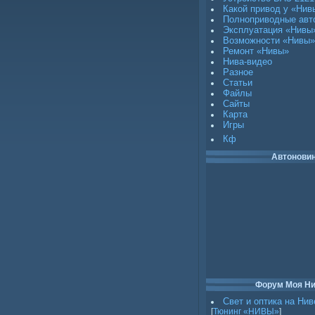
Какой привод у «Нив
Полноприводные авт
Эксплуатация «Нивы
Возможности «Нивы»
Ремонт «Нивы»
Нива-видео
Разное
Статьи
Файлы
Сайты
Карта
Игры
Кф
Автонови
Форум Моя Н
Свет и оптика на Нив
[
Тюнинг «НИВЫ»
]