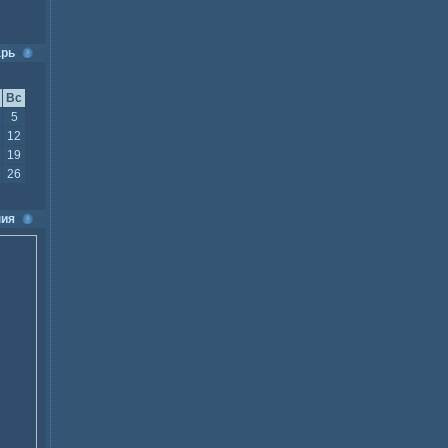
арь
Вс
5
12
19
26
ия