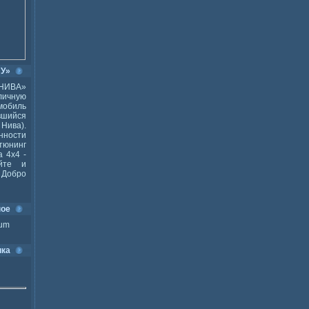
ВУ»
НИВА»
ичную
мобиль
шийся
Нива).
ности
тюнинг
 4x4 -
йте и
Добро
ное
ium
ика