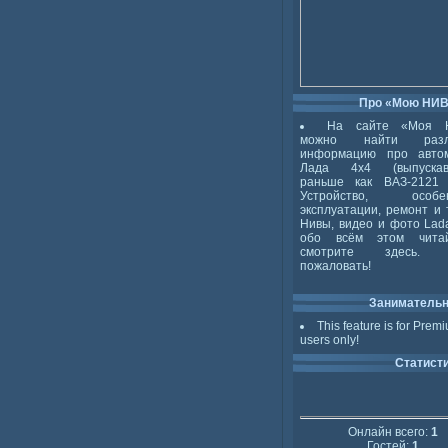
Про «Мою НИ
На сайте «Моя 
можно найти разл
информацию про авто
Лада 4x4 (выпускав
раньше как ВАЗ-2121 
Устройство, особен
эксплуатации, ремонт и 
Нивы, видео и фото Lada
обо всём этом чита
смотрите здесь. 
пожаловать!
Заниматель
This feature is for Prem
users only!
Статист
Онлайн всего:
1
Гостей:
1