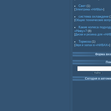
Свет
(1)
[
Электрика «НИВЫ»
]
система охлаждени
(
[
Общие технические воп
Какие колеса подход
«Ниву»?
(8)
[
Диски и резина для «НИ
Тормоза
(1)
[
Звук и запах в «НИВАХ»
]
Форма вх
По
Сегодня в автом