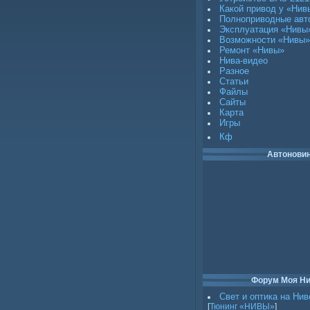
Какой привод у «Нив
Полноприводные авт
Эксплуатация «Нивы
Возможности «Нивы»
Ремонт «Нивы»
Нива-видео
Разное
Статьи
Файлы
Сайты
Карта
Игры
Кф
Автонови
Форум Моя Н
Свет и оптика на Нив
[
Тюнинг «НИВЫ»
]