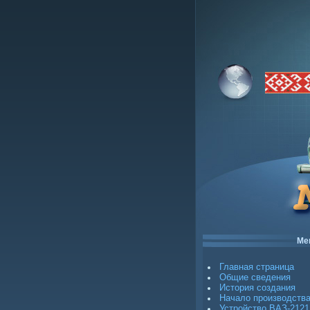
Ме
Главная страница
Общие сведения
История создания
Начало производств
Устройство ВАЗ-2121