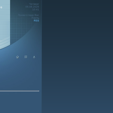
Четверг
06.08.2026
те
10:41
Приветствую Вас
Гость
RSS