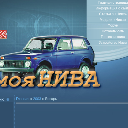
Главная страница
Информация о сай
Статьи о «Ниве»
Модели «Нивы»
Форум
Фотоальбомы
Гостевая книга
Устройство Нивы
Главная
»
2003
»
Январь
ню
а