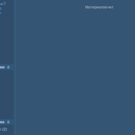
ы»?
Материалов нет
о
»
нки
ива
е
(2)