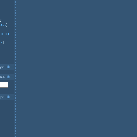
1)
росы
]
ят на
В»
]
ода
иск
ире