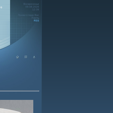
Воскресенье
09.08.2026
те
12:39
Приветствую Вас
Гость
RSS