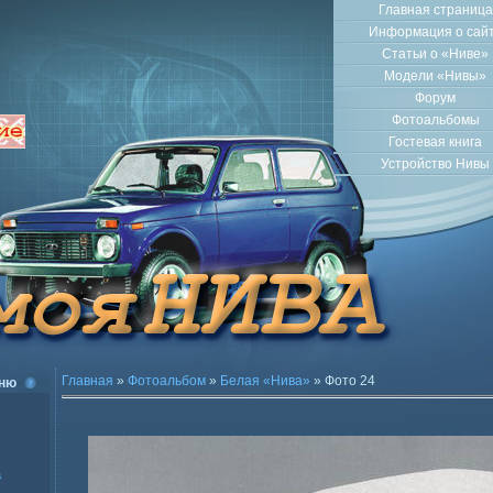
Главная страница
Информация о сай
Статьи о «Ниве»
Модели «Нивы»
Форум
Фотоальбомы
Гостевая книга
Устройство Нивы
Главная
»
Фотоальбом
»
Белая «Нива»
» Фото 24
ню
а