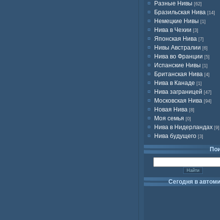
Разные Нивы
[62]
Бразильская Нива
[14]
Немецкие Нивы
[1]
Нива в Чехии
[3]
Японская Нива
[7]
Нивы Австралии
[6]
Нива во Франции
[5]
Испанские Нивы
[1]
Британская Нива
[4]
Нива в Канаде
[1]
Нива заграницей
[47]
Московская Нива
[94]
Новая Нива
[8]
Моя семья
[0]
Нива в Нидерландах
[9]
Нива будущего
[3]
По
Сегодня в автом