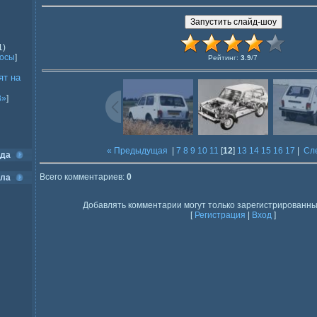
1)
росы
]
Рейтинг
:
3.9
/
7
ят на
В»
]
« Предыдущая
|
7
8
9
10
11
[
12
]
13
14
15
16
17
|
Сл
ода
Всего комментариев
:
0
ела
Добавлять комментарии могут только зарегистрированны
[
Регистрация
|
Вход
]
]