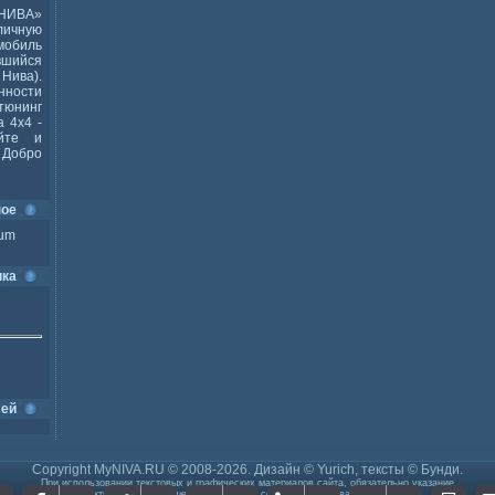
НИВА»
ичную
мобиль
шийся
Нива).
ности
тюнинг
 4x4 -
йте и
Добро
ное
ium
ика
сей
Copyright MyNIVA.RU © 2008-2026. Дизайн © Yurich, тексты © Бунди.
При использовании текстовых и графических материалов сайта, обязательно указание
активной работающей гиперссылки, содержащей слова:
Моя Нива
.