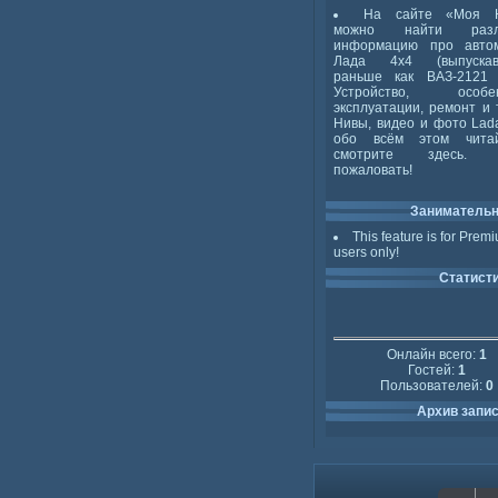
На сайте «Моя 
можно найти разл
информацию про авто
Лада 4x4 (выпускав
раньше как ВАЗ-2121 
Устройство, особен
эксплуатации, ремонт и 
Нивы, видео и фото Lada
обо всём этом чита
смотрите здесь. 
пожаловать!
Заниматель
This feature is for Prem
users only!
Статист
Онлайн всего:
1
Гостей:
1
Пользователей:
0
Архив запи