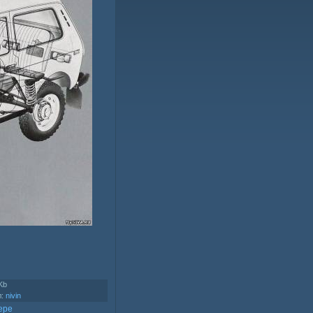
Kb
л
:
nivin
ере