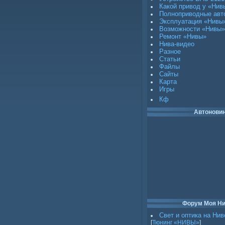
Какой привод у «Нив
Полноприводные авт
Эксплуатация «Нивы
Возможности «Нивы»
Ремонт «Нивы»
Нива-видео
Разное
Статьи
Файлы
Сайты
Карта
Игры
Кф
Автонови
Форум Моя Н
Свет и оптика на Нив
[
Тюнинг «НИВЫ»
]