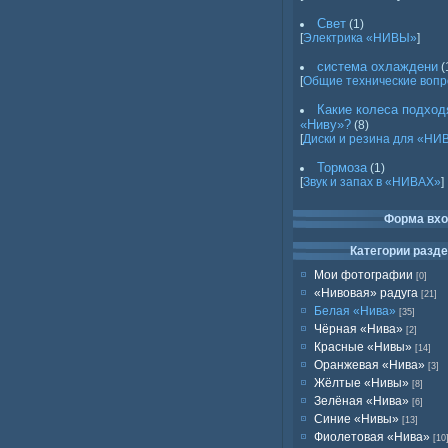
Свет
(1)
[
Электрика «НИВЫ»
]
система охлаждени
(
[
Общие технические воп
Какие колеса подход
«Ниву»?
(8)
[
Диски и резина для «НИ
Тормоза
(1)
[
Звук и запах в «НИВАХ»
]
Форма вх
Категории разд
Мои фотографии
[0]
«Нивовая» радуга
[21]
Белая «Нива»
[35]
Чёрная «Нива»
[2]
Красные «Нивы»
[14]
Оранжевая «Нива»
[3]
Жёлтые «Нивы»
[8]
Зелёная «Нива»
[6]
Синие «Нивы»
[13]
Фиолетовая «Нива»
[10