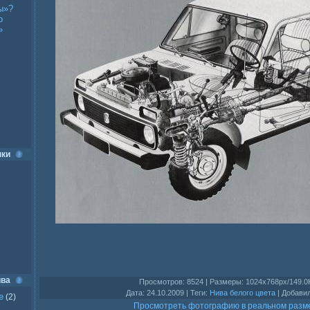
ы»?
о
»
нки
ива
Просмотров
: 8524 |
Размеры
: 1024x768px/149.0
Дата
: 24.10.2009 |
Теги
:
Нива белого цвета
|
Добави
е
(2)
Просмотреть фотографию в реальном разм