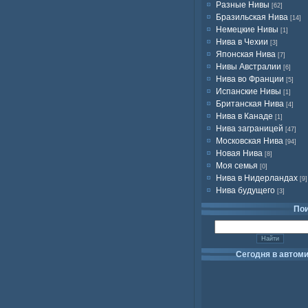
Разные Нивы
[62]
Бразильская Нива
[14]
Немецкие Нивы
[1]
Нива в Чехии
[3]
Японская Нива
[7]
Нивы Австралии
[6]
Нива во Франции
[5]
Испанские Нивы
[1]
Британская Нива
[4]
Нива в Канаде
[1]
Нива заграницей
[47]
Московская Нива
[94]
Новая Нива
[8]
Моя семья
[0]
Нива в Нидерландах
[9]
Нива будущего
[3]
По
Сегодня в автом