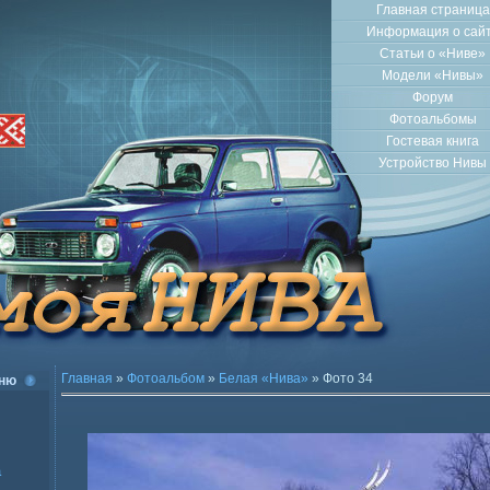
Главная страница
Информация о сай
Статьи о «Ниве»
Модели «Нивы»
Форум
Фотоальбомы
Гостевая книга
Устройство Нивы
Главная
»
Фотоальбом
»
Белая «Нива»
» Фото 34
ню
а