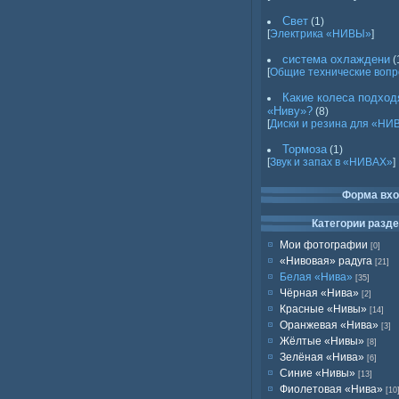
Свет
(1)
[
Электрика «НИВЫ»
]
система охлаждени
(
[
Общие технические воп
Какие колеса подход
«Ниву»?
(8)
[
Диски и резина для «НИ
Тормоза
(1)
[
Звук и запах в «НИВАХ»
]
Форма вх
Категории разд
Мои фотографии
[0]
«Нивовая» радуга
[21]
Белая «Нива»
[35]
Чёрная «Нива»
[2]
Красные «Нивы»
[14]
Оранжевая «Нива»
[3]
Жёлтые «Нивы»
[8]
Зелёная «Нива»
[6]
Синие «Нивы»
[13]
Фиолетовая «Нива»
[10