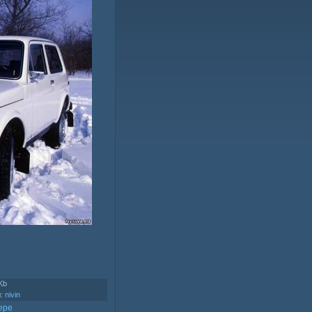
Kb
л
:
nivin
ере