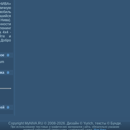
НИВА»
ичную
мобиль
шийся
Нива).
ности
тюнинг
 4x4 -
йте и
Добро
ное
ium
ика
сей
Copyright MyNIVA.RU © 2008-2026. Дизайн © Yurich, тексты © Бунди.
При использовании текстовых и графических материалов сайта, обязательно указание
активной работающей гиперссылки, содержащей слова:
Моя Нива
.