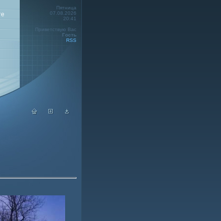
Пятница
07.08.2026
те
20:41
Приветствую Вас
Гость
RSS