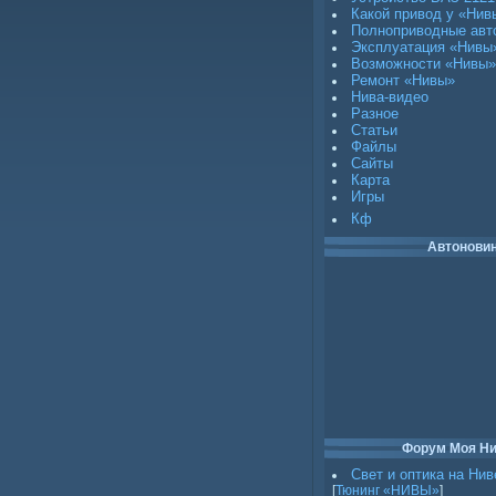
Какой привод у «Нив
Полноприводные авт
Эксплуатация «Нивы
Возможности «Нивы»
Ремонт «Нивы»
Нива-видео
Разное
Статьи
Файлы
Сайты
Карта
Игры
Кф
Автонови
Форум Моя Н
Свет и оптика на Нив
[
Тюнинг «НИВЫ»
]