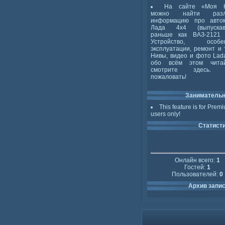
На сайте «Моя 
можно найти разл
информацию про авто
Лада 4x4 (выпускав
раньше как ВАЗ-2121 
Устройство, особен
эксплуатации, ремонт и 
Нивы, видео и фото Lada
обо всём этом чита
смотрите здесь. 
пожаловать!
Заниматель
This feature is for Prem
users only!
Статист
Онлайн всего:
1
Гостей:
1
Пользователей:
0
Архив запи