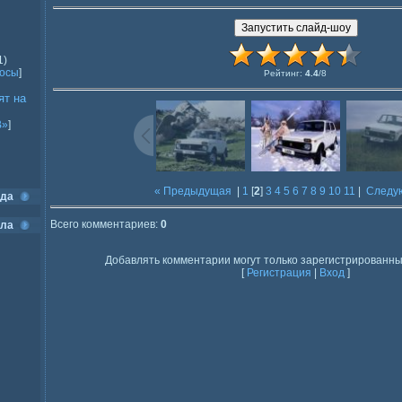
1)
росы
]
Рейтинг
:
4.4
/
8
ят на
В»
]
« Предыдущая
|
1
[
2
]
3
4
5
6
7
8
9
10
11
|
Следу
ода
Всего комментариев
:
0
ела
Добавлять комментарии могут только зарегистрированны
[
Регистрация
|
Вход
]
]