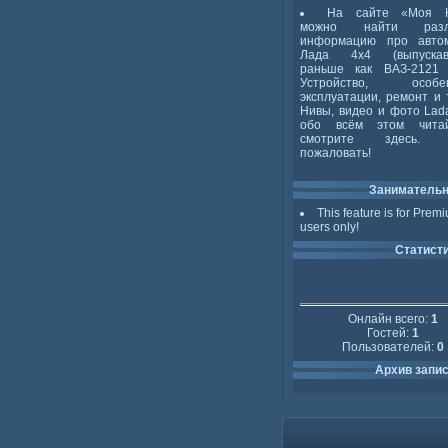
На сайте «Моя 
можно найти разл
информацию про авто
Лада 4x4 (выпускав
раньше как ВАЗ-2121 
Устройство, особен
эксплуатации, ремонт и 
Нивы, видео и фото Lada
обо всём этом чита
смотрите здесь. 
пожаловать!
Заниматель
This feature is for Prem
users only!
Статист
Онлайн всего:
1
Гостей:
1
Пользователей:
0
Архив запи