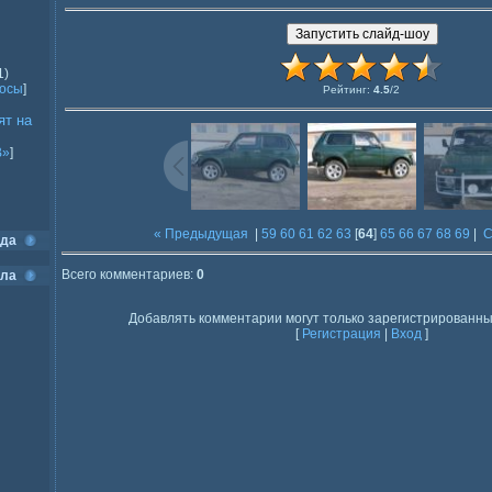
1)
росы
]
Рейтинг
:
4.5
/
2
ят на
В»
]
« Предыдущая
|
59
60
61
62
63
[
64
]
65
66
67
68
69
|
С
ода
Всего комментариев
:
0
ела
Добавлять комментарии могут только зарегистрированны
[
Регистрация
|
Вход
]
]