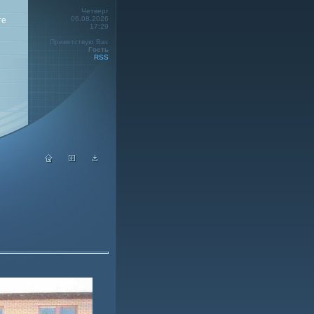
Четверг
06.08.2026
те
17:29
Приветствую Вас
Гость
RSS