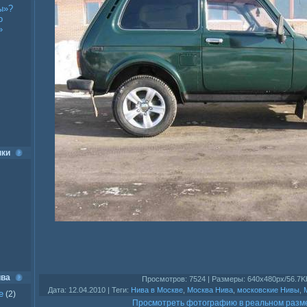
ы»?
о
»
нки
ива
Просмотров
: 7524 |
Размеры
: 640x480px/56.7K
Дата
: 12.04.2010 |
Теги
:
Нива в Москве
,
Москва Нива
,
московские Нивы
,
е
(2)
Просмотреть фотографию в реальном разм