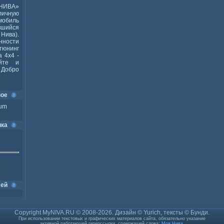
НИВА»
ичную
мобиль
шийся
Нива).
ности
тюнинг
 4x4 -
йте и
Добро
ное
ium
ика
сей
Copyright MyNIVA.RU © 2008-2026. Дизайн © Yurich, тексты © Бунди.
При использовании текстовых и графических материалов сайта, обязательно указание
активной работающей гиперссылки, содержащей слова:
Моя Нива
.