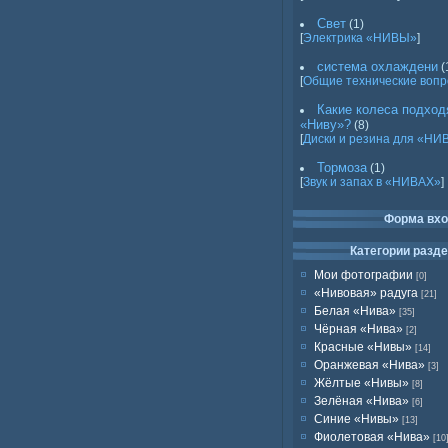
Свет
(1)
[
Электрика «НИВЫ»
]
система охлаждени
(
[
Общие технические воп
Какие колеса подход
«Ниву»?
(8)
[
Диски и резина для «НИ
Тормоза
(1)
[
Звук и запах в «НИВАХ»
]
Форма вх
Категории разд
Мои фотографии
[0]
«Нивовая» радуга
[21]
Белая «Нива»
[35]
Чёрная «Нива»
[2]
Красные «Нивы»
[14]
Оранжевая «Нива»
[3]
Жёлтые «Нивы»
[8]
Зелёная «Нива»
[6]
Синие «Нивы»
[13]
Фиолетовая «Нива»
[10