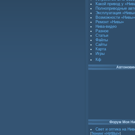
Какой привод у «Нив
Полноприводные авт
Эксплуатация «Нивы
Возможности «Нивы»
Ремонт «Нивы»
Нива-видео
Разное
Статьи
Файлы
Сайты
Карта
Игры
Кф
Автонови
Форум Моя Н
Свет и оптика на Нив
[
Тюнинг «НИВЫ»
]