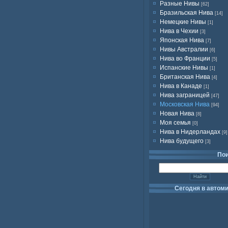
Разные Нивы
[62]
Бразильская Нива
[14]
Немецкие Нивы
[1]
Нива в Чехии
[3]
Японская Нива
[7]
Нивы Австралии
[6]
Нива во Франции
[5]
Испанские Нивы
[1]
Британская Нива
[4]
Нива в Канаде
[1]
Нива заграницей
[47]
Московская Нива
[94]
Новая Нива
[8]
Моя семья
[0]
Нива в Нидерландах
[9]
Нива будущего
[3]
По
Сегодня в автом