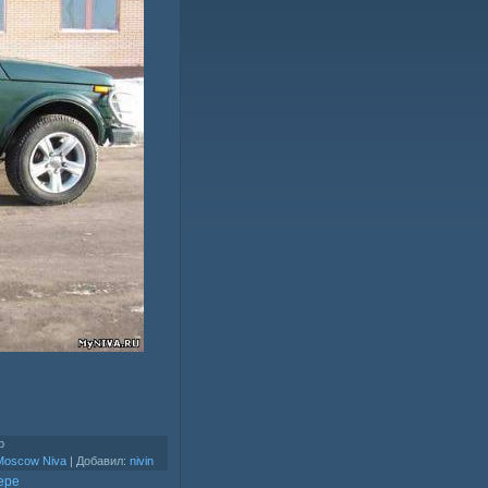
b
Moscow Niva
|
Добавил
:
nivin
ере