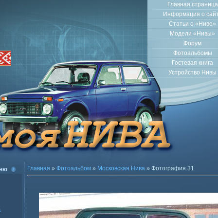
Главная страница
Информация о сай
Статьи о «Ниве»
Модели «Нивы»
Форум
Фотоальбомы
Гостевая книга
Устройство Нивы
Главная
»
Фотоальбом
»
Московская Нива
» Фотография 31
ню
а