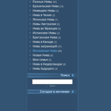
Разные Нивы
[62]
Бразильская Нива
[14]
Немецкие Нивы
[1]
Нива в Чехии
[3]
Японская Нива
[7]
Нивы Австралии
[6]
Нива во Франции
[5]
Испанские Нивы
[1]
Британская Нива
[4]
Нива в Канаде
[1]
Нива заграницей
[47]
Московская Нива
[94]
Новая Нива
[8]
Моя семья
[0]
Нива в Нидерландах
[9]
Нива будущего
[3]
Поиск
Сегодня в автомире