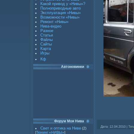
Какой привод у «Нивы»?
Полноприводные авто
Эксплуатация «Нивы»
Возможности «Нивы»
Ремонт «Нивы»
Нива-видео
Разное
Статьи
Файлы
Сайты
Карта
Игры
Кф
Автоновинки
Форум Моя Нива
Дата
: 12.04.2010 |
Тег
Свет и оптика на Ниве
(2)
[
Тюнинг «НИВЫ»
]