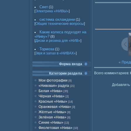
Свет
(1)
[
Электрика «НИВЫ»
]
система охлаждени
(1)
[
Общие технические вопросы
]
Какие колеса подходят на
«Ниву»?
(8)
[
Диски и резина для «НИВ»
]
Тормоза
(1)
[
Звук и запах в «НИВАХ»
]
« Пре
Форма входа
Всего комментариев
:
Категории раздела
Мои фотографии
[0]
Добавлять 
«Нивовая» радуга
[21]
Белая «Нива»
[35]
Чёрная «Нива»
[2]
Красные «Нивы»
[14]
Оранжевая «Нива»
[3]
Жёлтые «Нивы»
[8]
Зелёная «Нива»
[6]
Синие «Нивы»
[13]
Фиолетовая «Нива»
[10]