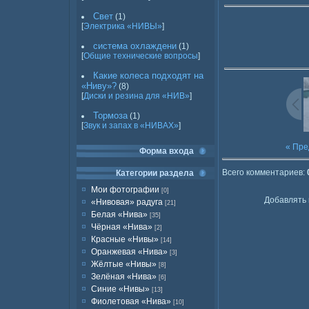
Свет
(1)
[
Электрика «НИВЫ»
]
система охлаждени
(1)
[
Общие технические вопросы
]
Какие колеса подходят на
«Ниву»?
(8)
[
Диски и резина для «НИВ»
]
Тормоза
(1)
[
Звук и запах в «НИВАХ»
]
« Пр
Форма входа
Всего комментариев
:
Категории раздела
Мои фотографии
[0]
Добавлять 
«Нивовая» радуга
[21]
Белая «Нива»
[35]
Чёрная «Нива»
[2]
Красные «Нивы»
[14]
Оранжевая «Нива»
[3]
Жёлтые «Нивы»
[8]
Зелёная «Нива»
[6]
Синие «Нивы»
[13]
Фиолетовая «Нива»
[10]