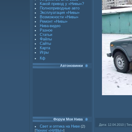
Какой привод у «Нивы»?
Полноприводные авто
Эксплуатация «Нивы»
Возможности «Нивы»
Ремонт «Нивы»
Нива-видео
Разное
Статьи
Файлы
Сайты
Карта
Игры
Кф
Автоновинки
Форум Моя Нива
Дата
: 12.04.2010 |
Тег
Свет и оптика на Ниве
(2)
[
Тюнинг «НИВЫ»
]