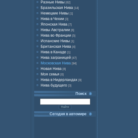
Разные Нивы
[62]
Бразильская Нива
[14]
Немецкие Нивы
[1]
Нива в Чехии
[3]
Японская Нива
[7]
Нивы Австралии
[6]
Нива во Франции
[5]
Испанские Нивы
[1]
Британская Нива
[4]
Нива в Канаде
[1]
Нива заграницей
[47]
Московская Нива
[94]
Новая Нива
[8]
Моя семья
[0]
Нива в Нидерландах
[9]
Нива будущего
[3]
Поиск
Сегодня в автомире