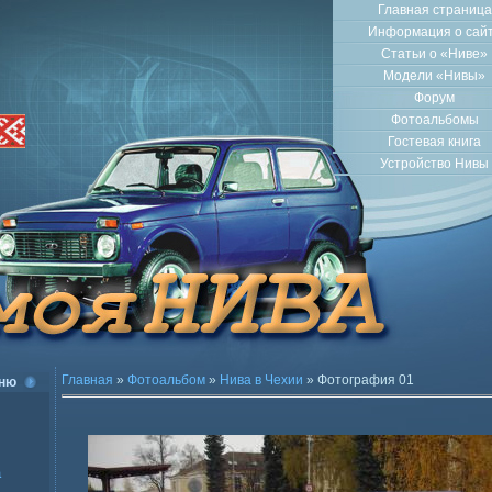
Главная страница
Информация о сай
Статьи о «Ниве»
Модели «Нивы»
Форум
Фотоальбомы
Гостевая книга
Устройство Нивы
Главная
»
Фотоальбом
»
Нива в Чехии
» Фотография 01
ню
а