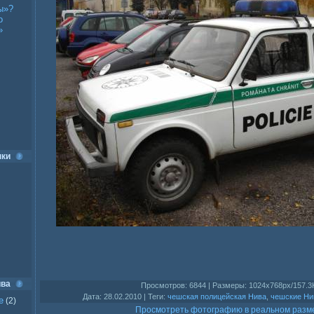
ы»?
о
»
нки
ива
Просмотров
: 6844 |
Размеры
: 1024x768px/157.3
Дата
: 28.02.2010 |
Теги
:
чешская полицейская Нива
,
чешские Н
е
(2)
Просмотреть фотографию в реальном разм