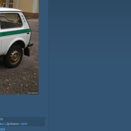
Kb
ивы
|
Добавил
:
nivin
ере