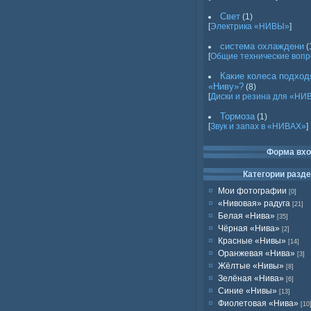
Свет
(1)
[
Электрика «НИВЫ»
]
система охлаждени
(
[
Общие технические воп
Какие колеса подход
«Ниву»?
(8)
[
Диски и резина для «НИ
Тормоза
(1)
[
Звук и запах в «НИВАХ»
]
Форма вх
Категории разд
Мои фотографии
[0]
«Нивовая» радуга
[21]
Белая «Нива»
[35]
Чёрная «Нива»
[2]
Красные «Нивы»
[14]
Оранжевая «Нива»
[3]
Жёлтые «Нивы»
[8]
Зелёная «Нива»
[6]
Синие «Нивы»
[13]
Фиолетовая «Нива»
[10