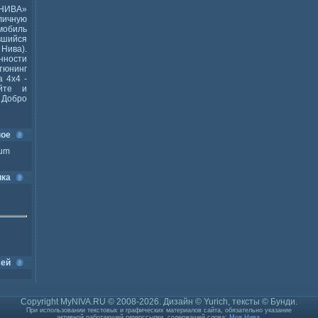
НИВА»
ичную
мобиль
шийся
Нива).
ности
тюнинг
 4x4 -
йте и
Добро
ное
ium
ика
сей
Copyright MyNIVA.RU © 2008-2026. Дизайн © Yurich, тексты © Бунди.
При использовании текстовых и графических материалов сайта, обязательно указание
активной работающей гиперссылки, содержащей слова:
Моя Нива
.