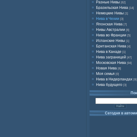
Разные Нивы
[62]
Бразильская Нива
[14]
Немецкие Нивы
[1]
Нива в Чехии
[3]
Японская Нива
[7]
Нивы Австралии
[6]
Нива во Франции
[5]
Испанские Нивы
[1]
Британская Нива
[4]
Нива в Канаде
[1]
Нива заграницей
[47]
Московская Нива
[94]
Новая Нива
[8]
Моя семья
[0]
Нива в Нидерландах
[9]
Нива будущего
[3]
По
Сегодня в автом