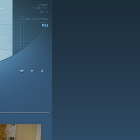
Суббота
08.08.2026
те
06:27
Приветствую Вас
Гость
RSS