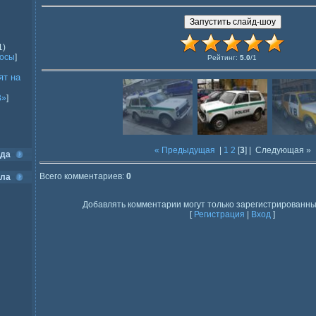
1)
росы
]
Рейтинг
:
5.0
/
1
ят на
В»
]
« Предыдущая
|
1
2
[
3
] |
Следующая »
ода
Всего комментариев
:
0
ела
Добавлять комментарии могут только зарегистрированны
[
Регистрация
|
Вход
]
]