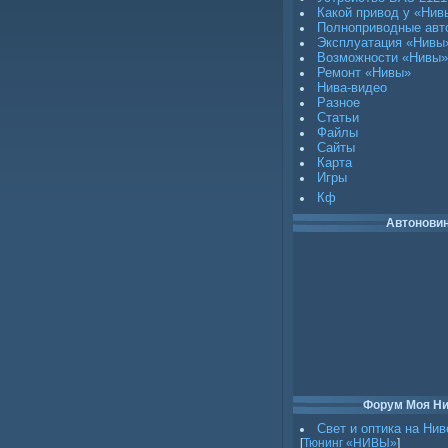
Какой привод у «Нив
Полноприводные авт
Эксплуатация «Нивы
Возможности «Нивы»
Ремонт «Нивы»
Нива-видео
Разное
Статьи
Файлы
Сайты
Карта
Игры
Кф
Автонови
Форум Моя Н
Свет и оптика на Нив
[
Тюнинг «НИВЫ»
]