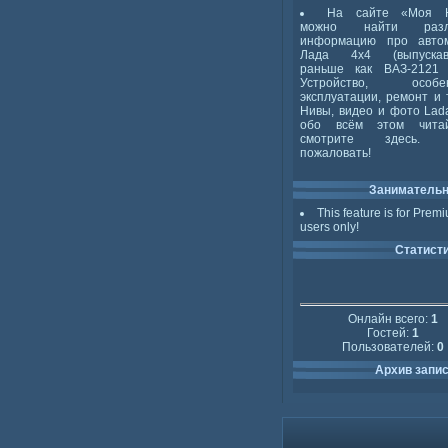
На сайте «Моя 
можно найти разл
информацию про авто
Лада 4x4 (выпускав
раньше как ВАЗ-2121 
Устройство, особен
эксплуатации, ремонт и 
Нивы, видео и фото Lada
обо всём этом чита
смотрите здесь. 
пожаловать!
Заниматель
This feature is for Prem
users only!
Статист
Онлайн всего:
1
Гостей:
1
Пользователей:
0
Архив запи