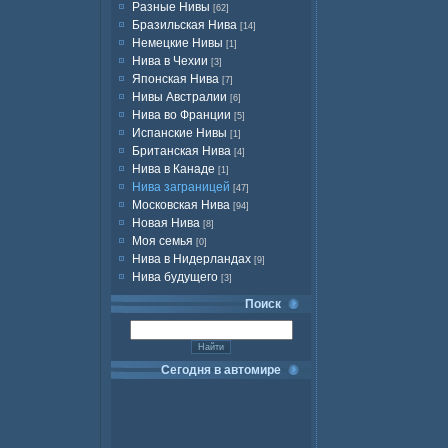
Разные Нивы
[62]
Бразильская Нива
[14]
Немецкие Нивы
[1]
Нива в Чехии
[3]
Японская Нива
[7]
Нивы Австралии
[6]
Нива во Франции
[5]
Испанские Нивы
[1]
Британская Нива
[4]
Нива в Канаде
[1]
Нива заграницей
[47]
Московская Нива
[94]
Новая Нива
[8]
Моя семья
[0]
Нива в Нидерландах
[9]
Нива будущего
[3]
Поиск
Сегодня в автомире