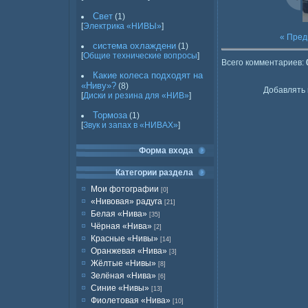
Свет
(1)
[
Электрика «НИВЫ»
]
« Пре
система охлаждени
(1)
[
Общие технические вопросы
]
Всего комментариев
:
Какие колеса подходят на
«Ниву»?
(8)
Добавлять 
[
Диски и резина для «НИВ»
]
Тормоза
(1)
[
Звук и запах в «НИВАХ»
]
Форма входа
Категории раздела
Мои фотографии
[0]
«Нивовая» радуга
[21]
Белая «Нива»
[35]
Чёрная «Нива»
[2]
Красные «Нивы»
[14]
Оранжевая «Нива»
[3]
Жёлтые «Нивы»
[8]
Зелёная «Нива»
[6]
Синие «Нивы»
[13]
Фиолетовая «Нива»
[10]