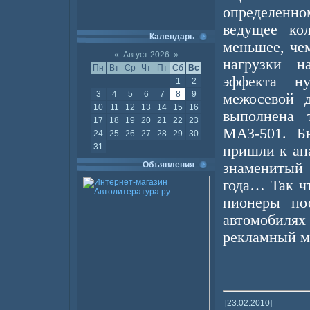
определенн
ведущее ко
Календарь
меньшее, че
«
Август 2026
»
нагрузки н
Пн
Вт
Ср
Чт
Пт
Сб
Вс
эффекта н
1
2
3
4
5
6
7
8
9
межосевой 
10
11
12
13
14
15
16
выполнена т
17
18
19
20
21
22
23
МАЗ-501. Б
24
25
26
27
28
29
30
31
пришли к ан
Объявления
знаменитый
года… Так ч
пионеры по
автомобиля
рекламный м
[23.02.2010]