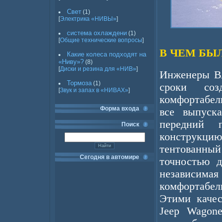
Свет
(1)
[
Электрика «НИВЫ»
]
система охлаждени
(1)
[
Общие технические вопросы
]
В ЧЕМ БЫ
Какие колеса подходят на
«Ниву»?
(8)
[
Диски и резина для «НИВ»
]
Инженеры ВА
Тормоза
(1)
сроки со
[
Звук и запах в «НИВАХ»
]
комфортабел
Форма входа
все выпуск
передний 
Поиск
конструкц
тентованны
Сегодня в автомире
точностью д
независи
комфортабел
Этими качес
Jeep Wagone