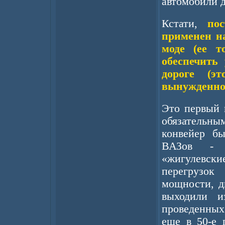
автомобили д
Кстати,
пост
применен на
моде (ее 
обеспечить
дороге (э
вынужденно,
Это первый 
обязательн
конвейер бы
ВАЗов - 
«жигулевск
перегрузо
мощности, д
выходили и
проведенных
еще в 50-е 